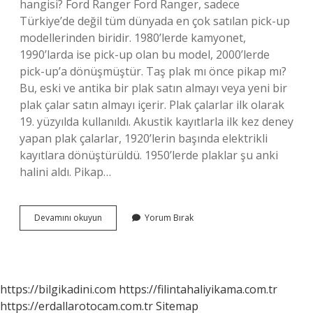
hangisi? Ford Ranger Ford Ranger, sadece
Türkiye’de değil tüm dünyada en çok satılan pick-up
modellerinden biridir. 1980’lerde kamyonet,
1990’larda ise pick-up olan bu model, 2000’lerde
pick-up’a dönüşmüştür. Taş plak mı önce pikap mı?
Bu, eski ve antika bir plak satın almayı veya yeni bir
plak çalar satın almayı içerir. Plak çalarlar ilk olarak
19. yüzyılda kullanıldı. Akustik kayıtlarla ilk kez deney
yapan plak çalarlar, 1920’lerin başında elektrikli
kayıtlara dönüştürüldü. 1950’lerde plaklar şu anki
halini aldı. Pikap…
En
Devamını okuyun
Yorum Bırak
Iyi
Pikap
Markası
Nedir
https://bilgikadini.com
https://filintahaliyikama.com.tr
https://erdallarotocam.com.tr
Sitemap