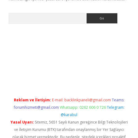
Arama
et-giris.com/
betexper güvenilir mi
elexbetgiris.org
Reklam ve İletişim:
E-mail:
backlinkpaneli@gmail.com
Teams:
forumhizmeti@gmail.com
Whatsapp: 0262 606 0 726
Telegram:
@karabul
Yasal Uyarı:
Sitemiz, 5651 Sayılı Kanun gereğince Bilgi Teknolojileri
ve İletişim Kurumu (BTK) tarafından onaylanmış bir Yer Sağlayıcı
olarak hizmet vermektedir. Bu nedenle, sitedeki içerikleri proaktif