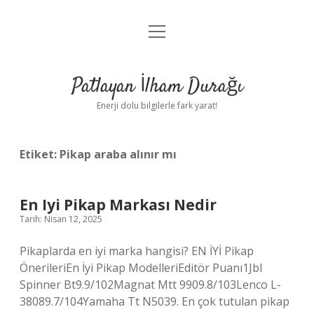
menüyü
Anasayfa
aç
Gizlilik Politikası
Patlayan İlham Durağı
Yasal Uyarı
Enerji dolu bilgilerle fark yarat!
Hakkımızda
Etiket:
Pikap araba alınır mı
En Iyi Pikap Markası Nedir
Tarih: Nisan 12, 2025
Pikaplarda en iyi marka hangisi? EN İYİ Pikap
ÖnerileriEn İyi Pikap ModelleriEditör Puanı1Jbl
Spinner Bt9.9/102Magnat Mtt 9909.8/103Lenco L-
38089.7/104Yamaha Tt N5039. En çok tutulan pikap