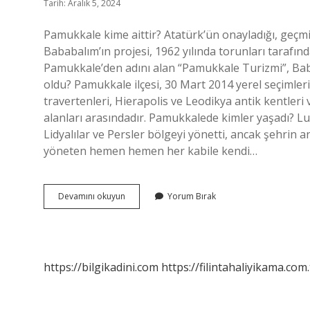
Tarih: Aralık 5, 2024
Pamukkale kime aittir? Atatürk’ün onayladığı, geçm
Bababalım’ın projesi, 1962 yılında torunları tarafınd
Pamukkale’den adını alan “Pamukkale Turizmi”, Bab
oldu? Pamukkale ilçesi, 30 Mart 2014 yerel seçimle
travertenleri, Hierapolis ve Leodikya antik kentleri v
alanları arasındadır. Pamukkalede kimler yaşadı? Luv
Lidyalılar ve Persler bölgeyi yönetti, ancak şehrin 
yöneten hemen hemen her kabile kendi…
Pamukkale
Devamını okuyun
Yorum Bırak
Hangi
Ülkeye
Aittir
https://bilgikadini.com
https://filintahaliyikama.com.