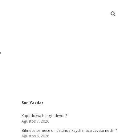
Sidebar
Son Yazılar
https://hiltonbet-giris.
Kapadokya hangi ildeydi ?
Ağustos 7, 2026
Bilmece bilmece dil üstünde kaydırmaca cevabı nedir ?
Ağustos 6, 2026