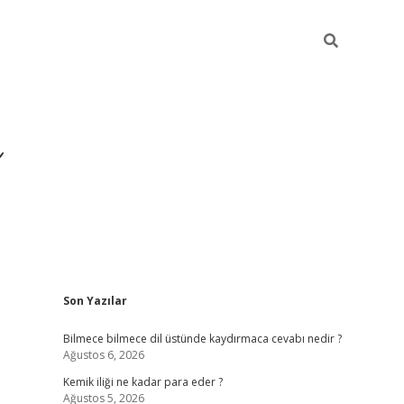
Sidebar
Son Yazılar
https://hiltonbet-giris.
Bilmece bilmece dil üstünde kaydırmaca cevabı nedir ?
Ağustos 6, 2026
Kemik iliği ne kadar para eder ?
Ağustos 5, 2026