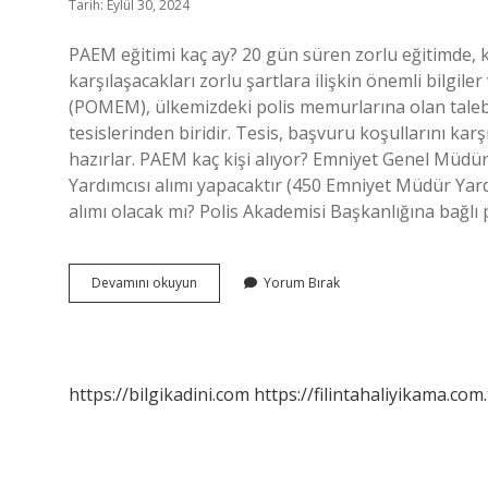
Tarih: Eylül 30, 2024
PAEM eğitimi kaç ay? 20 gün süren zorlu eğitimde, 
karşılaşacakları zorlu şartlara ilişkin önemli bilgile
(POMEM), ülkemizdeki polis memurlarına olan talebi
tesislerinden biridir. Tesis, başvuru koşullarını karş
hazırlar. PAEM kaç kişi alıyor? Emniyet Genel Müd
Yardımcısı alımı yapacaktır (450 Emniyet Müdür Yardı
alımı olacak mı? Polis Akademisi Başkanlığına bağl
Paem
Devamını okuyun
Yorum Bırak
Eğitimi
Kaç
Yıl
https://bilgikadini.com
https://filintahaliyikama.com.