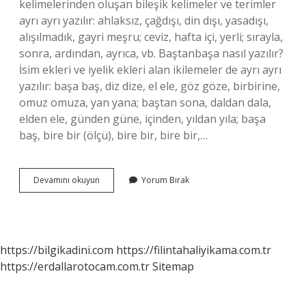
kelimelerinden oluşan bileşik kelimeler ve terimler
ayrı ayrı yazılır: ahlaksız, çağdışı, din dışı, yasadışı,
alışılmadık, gayri meşru; ceviz, hafta içi, yerli; sırayla,
sonra, ardından, ayrıca, vb. Baştanbaşa nasıl yazılır?
İsim ekleri ve iyelik ekleri alan ikilemeler de ayrı ayrı
yazılır: başa baş, diz dize, el ele, göz göze, birbirine,
omuz omuza, yan yana; baştan sona, daldan dala,
elden ele, günden güne, içinden, yıldan yıla; başa
baş, bire bir (ölçü), bire bir, bire bir,…
Yanıbaşımdan
Devamını okuyun
Yorum Bırak
Ayrı
Mı
Bitişik
Mi
https://bilgikadini.com
https://filintahaliyikama.com.tr
https://erdallarotocam.com.tr
Sitemap