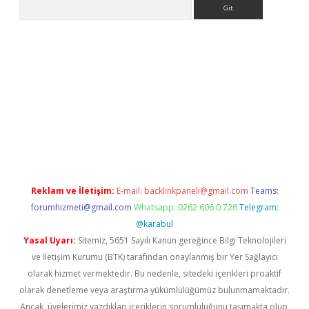
Arama
et-giris.com/
betexper güvenilir mi
elexbetgiris.org
Reklam ve İletişim:
E-mail:
backlinkpaneli@gmail.com
Teams:
forumhizmeti@gmail.com
Whatsapp: 0262 606 0 726
Telegram:
@karabul
Yasal Uyarı:
Sitemiz, 5651 Sayılı Kanun gereğince Bilgi Teknolojileri
ve İletişim Kurumu (BTK) tarafından onaylanmış bir Yer Sağlayıcı
olarak hizmet vermektedir. Bu nedenle, sitedeki içerikleri proaktif
olarak denetleme veya araştırma yükümlülüğümüz bulunmamaktadır.
Ancak, üyelerimiz yazdıkları içeriklerin sorumluluğunu taşımakta olup,