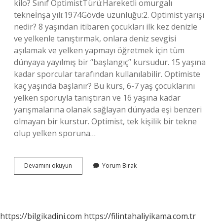
kilo? Sınıf OptimistTürü:Hareketli omurgalı
tekneİnşa yılı:1974Gövde uzunluğu:2. Optimist yarışı
nedir? 8 yaşından itibaren çocukları ilk kez denizle
ve yelkenle tanıştırmak, onlara deniz sevgisi
aşılamak ve yelken yapmayı öğretmek için tüm
dünyaya yayılmış bir “başlangıç” kursudur. 15 yaşına
kadar sporcular tarafından kullanılabilir. Optimiste
kaç yaşında başlanır? Bu kurs, 6-7 yaş çocuklarını
yelken sporuyla tanıştıran ve 16 yaşına kadar
yarışmalarına olanak sağlayan dünyada eşi benzeri
olmayan bir kurstur. Optimist, tek kişilik bir tekne
olup yelken sporuna…
Optimist
Devamını okuyun
Yorum Bırak
Kaç
Para
https://bilgikadini.com
https://filintahaliyikama.com.tr