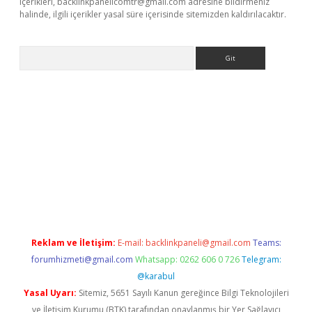
içerikleri,
backlinkpanelicomtr@gmail.com
adresine bildirmeniz
halinde, ilgili içerikler yasal süre içerisinde sitemizden kaldırılacaktır.
Arama
et-giris.com/
betexper güvenilir mi
elexbetgiris.org
Reklam ve İletişim:
E-mail:
backlinkpaneli@gmail.com
Teams:
forumhizmeti@gmail.com
Whatsapp: 0262 606 0 726
Telegram:
@karabul
Yasal Uyarı:
Sitemiz, 5651 Sayılı Kanun gereğince Bilgi Teknolojileri
ve İletişim Kurumu (BTK) tarafından onaylanmış bir Yer Sağlayıcı