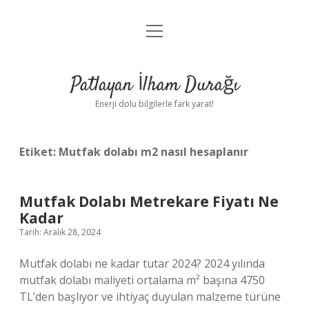
menüyü
Anasayfa
aç
Gizlilik Politikası
Patlayan İlham Durağı
Yasal Uyarı
Enerji dolu bilgilerle fark yarat!
Hakkımızda
Etiket:
Mutfak dolabı m2 nasıl hesaplanır
Mutfak Dolabı Metrekare Fiyatı Ne
Kadar
Tarih: Aralık 28, 2024
Mutfak dolabı ne kadar tutar 2024? 2024 yılında
mutfak dolabı maliyeti ortalama m² başına 4750
TL’den başlıyor ve ihtiyaç duyulan malzeme türüne