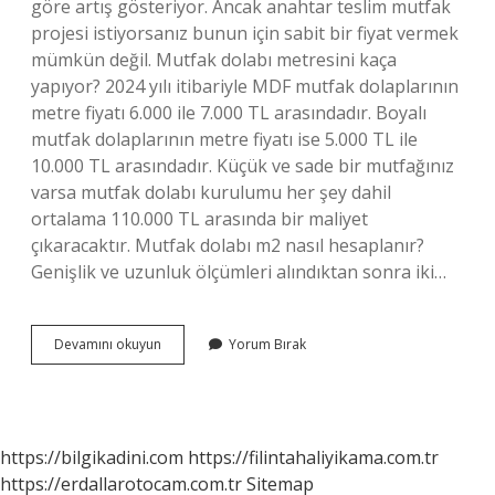
göre artış gösteriyor. Ancak anahtar teslim mutfak
projesi istiyorsanız bunun için sabit bir fiyat vermek
mümkün değil. Mutfak dolabı metresini kaça
yapıyor? 2024 yılı itibariyle MDF mutfak dolaplarının
metre fiyatı 6.000 ile 7.000 TL arasındadır. Boyalı
mutfak dolaplarının metre fiyatı ise 5.000 TL ile
10.000 TL arasındadır. Küçük ve sade bir mutfağınız
varsa mutfak dolabı kurulumu her şey dahil
ortalama 110.000 TL arasında bir maliyet
çıkaracaktır. Mutfak dolabı m2 nasıl hesaplanır?
Genişlik ve uzunluk ölçümleri alındıktan sonra iki…
Mutfak
Devamını okuyun
Yorum Bırak
Dolabı
Metrekare
Fiyatı
Ne
Kadar
https://bilgikadini.com
https://filintahaliyikama.com.tr
https://erdallarotocam.com.tr
Sitemap