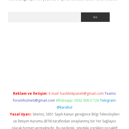
Arama
et-giris.com/
betexper güvenilir mi
elexbetgiris.org
Reklam ve İletişim:
E-mail:
backlinkpaneli@gmail.com
Teams:
forumhizmeti@gmail.com
Whatsapp: 0262 606 0 726
Telegram:
@karabul
Yasal Uyarı:
Sitemiz, 5651 Sayılı Kanun gereğince Bilgi Teknolojileri
ve İletişim Kurumu (BTK) tarafından onaylanmış bir Yer Sağlayıcı
olarak hizmet vermektedir. Bu nedenle, sitedeki içerikleri proaktif