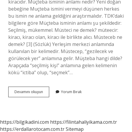
kiracıdır. Müçteba isminin anlamı nedir? Yeni doğan
bebeğine Muçteba ismini vermeyi düşünen herkes
bu ismin ne anlama geldiğini araştırmalıdır. TDK’daki
bilgilere göre Müçteba isminin anlamı şu şekildedir:
Seçilmiş, mükemmel. Müsteci ne demek? müteecir:
kiracı, kiracı olan, kiracı ile birlikte alıcı. Müsteceb ne
demek? [3] (Sözlük) Yerleşim merkezi anlamında
kullanılan bir kelimedir. Müstecep, “gezilecek ve
görülecek yer” anlamına gelir. Müşteba hangi dilde?
Arapçada “seçilmiş kişi” anlamına gelen kelimenin
kökü “ictiba” olup, “seçmek”…
Müstecib
Devamını okuyun
Yorum Bırak
In
Anlamı
Nedir
https://bilgikadini.com
https://filintahaliyikama.com.tr
https://erdallarotocam.com.tr
Sitemap