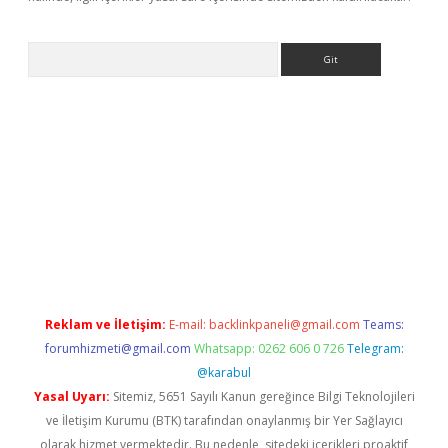
Arama
bet-giris.com/
betexper güvenilir mi
elexbetgiris.org
Reklam ve İletişim:
E-mail:
backlinkpaneli@gmail.com
Teams:
forumhizmeti@gmail.com
Whatsapp: 0262 606 0 726
Telegram:
@karabul
Yasal Uyarı:
Sitemiz, 5651 Sayılı Kanun gereğince Bilgi Teknolojileri
ve İletişim Kurumu (BTK) tarafından onaylanmış bir Yer Sağlayıcı
olarak hizmet vermektedir. Bu nedenle, sitedeki içerikleri proaktif