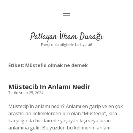
menüyü
Anasayfa
aç
Gizlilik Politikası
Patlayan İlham Durağı
Yasal Uyarı
Enerji dolu bilgilerle fark yarat!
Hakkımızda
Etiket:
Müstefid olmak ne demek
Müstecib In Anlamı Nedir
Tarih: Aralık 25, 2024
Müstecip’in anlamı nedir? Anlamı en garip ve en çok
araştırılan kelimelerden biri olan “Mustecip”, kira
karşılığında bir dairede yaşayan kişi veya kiracı
anlamına gelir. Bu yüzden bu kelimenin anlamı