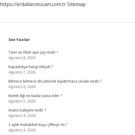
https://erdallarotocam.com.tr
Sitemap
Sidebar
Son Yazılar
Tanrı ve Allah aynı şey midir ?
Ağustos 8, 2026
Kapadokya hangi ildeydi ?
Ağustos 7, 2026
Bilmece bilmece dil üstünde kaydırmaca cevabı nedir ?
Ağustos 6, 2026
Kemik iliği ne kadar para eder ?
Ağustos 5, 2026
Avans bakiyesi nedir ?
Ağustos 4, 2026
3 aylık muhabbet kuşu çiftleşir mi ?
Ağustos 3, 2026