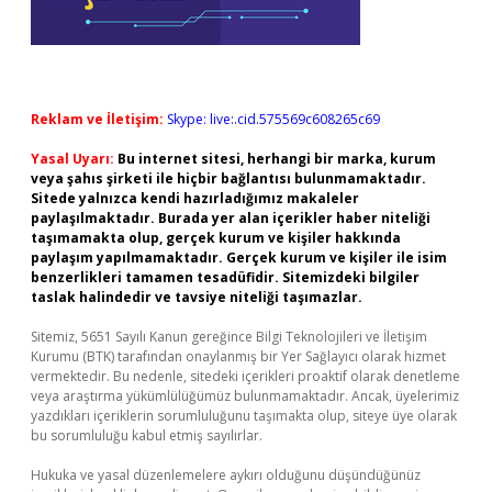
Reklam ve İletişim:
Skype: live:.cid.575569c608265c69
Yasal Uyarı:
Bu internet sitesi, herhangi bir marka, kurum
veya şahıs şirketi ile hiçbir bağlantısı bulunmamaktadır.
Sitede yalnızca kendi hazırladığımız makaleler
paylaşılmaktadır. Burada yer alan içerikler haber niteliği
taşımamakta olup, gerçek kurum ve kişiler hakkında
paylaşım yapılmamaktadır. Gerçek kurum ve kişiler ile isim
benzerlikleri tamamen tesadüfidir. Sitemizdeki bilgiler
taslak halindedir ve tavsiye niteliği taşımazlar.
Sitemiz, 5651 Sayılı Kanun gereğince Bilgi Teknolojileri ve İletişim
Kurumu (BTK) tarafından onaylanmış bir Yer Sağlayıcı olarak hizmet
vermektedir. Bu nedenle, sitedeki içerikleri proaktif olarak denetleme
veya araştırma yükümlülüğümüz bulunmamaktadır. Ancak, üyelerimiz
yazdıkları içeriklerin sorumluluğunu taşımakta olup, siteye üye olarak
bu sorumluluğu kabul etmiş sayılırlar.
Hukuka ve yasal düzenlemelere aykırı olduğunu düşündüğünüz