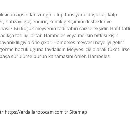
ioksidan açısından zengin olup tansiyonu düşürür, kalp
er, hafızayı güçlendirir, kemik gelişimini destekler ve
nasıl? Bu küçük meyvenin tadı tabiri caizse ekşidir. Hafif tatlı
ıkça tatlılığı artar. Hambeles veya mersin bitkisi kışın
ayanıklılığıyla öne çıkar. Hambeles meyvesi neye iyi gelir?
 görme bozukluğuna faydalıdır. Meyvesi çiğ olarak tüketilirse
lıp başa sürülürse burun kanamasını önler. Hambeles
tr
https://erdallarotocam.com.tr
Sitemap