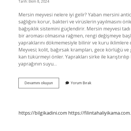
Tarih: Ekim 8, 2024
Mersin meyvesi nelere iyi gelir? Yaban mersini ant
sağlığını korur, bakteri ve virüslerin yayılmasını önl
bağışıklık sistemini güçlendirir. Mersin meyvesi tadı 
bir aroması olmasına rağmen, rengi değişmeye başlad
yapraklarını dökmemesiyle bilinir ve kuru iklimlere d
Meyvesi; kolit, bağırsak krampları, gece körlüğü ve
kan tükürmeyi önler. Yaprakları sirke ile karıştırı
yaprağının suyu…
Mersin
Devamını okuyun
Yorum Bırak
Meyvesi
Ne
https://bilgikadini.com
https://filintahaliyikama.com.