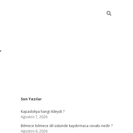
Sidebar
Son Yazılar
https://hiltonbet-giris.
Kapadokya hangi ildeydi ?
Ağustos 7, 2026
Bilmece bilmece dil üstünde kaydırmaca cevabı nedir ?
Ağustos 6, 2026