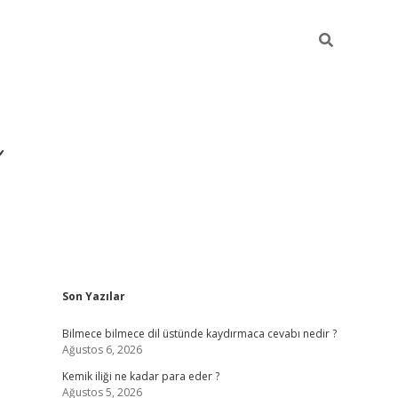
Sidebar
Son Yazılar
https://hiltonbet-giris
Bilmece bilmece dil üstünde kaydırmaca cevabı nedir ?
Ağustos 6, 2026
Kemik iliği ne kadar para eder ?
Ağustos 5, 2026