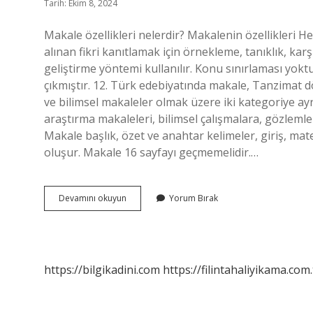
Tarih: Ekim 8, 2024
Makale özellikleri nelerdir? Makalenin özellikleri Hedef
alınan fikri kanıtlamak için örnekleme, tanıklık, karş
geliştirme yöntemi kullanılır. Konu sınırlaması yoktu
çıkmıştır. 12. Türk edebiyatında makale, Tanzimat dö
ve bilimsel makaleler olmak üzere iki kategoriye ay
araştırma makaleleri, bilimsel çalışmalara, gözlemle
Makale başlık, özet ve anahtar kelimeler, giriş, mat
oluşur. Makale 16 sayfayı geçmemelidir.…
Makalenin
Devamını okuyun
Yorum Bırak
4
Özelliği
Nedir
https://bilgikadini.com
https://filintahaliyikama.com.