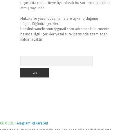
taşımakta olup, siteye üye olarak bu sorumluluğu kabul
etmiş sayılırlar.
Hukuka ve yasal düzenlemelere aykırı olduğunu
düşündüğünüz içerikleri,
backlinkpanelicomtr@gmail.com
adresine bildirmeniz
halinde, ilgili içerikler yasal süre içerisinde sitemizden
kaldırılacaktır.
Arama
06 0 726
Telegram: @karabul