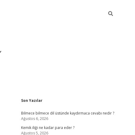
Sidebar
Son Yazılar
https://hiltonbet-giris
Bilmece bilmece dil üstünde kaydırmaca cevabı nedir ?
Ağustos 6, 2026
Kemik iliği ne kadar para eder ?
Ağustos 5, 2026