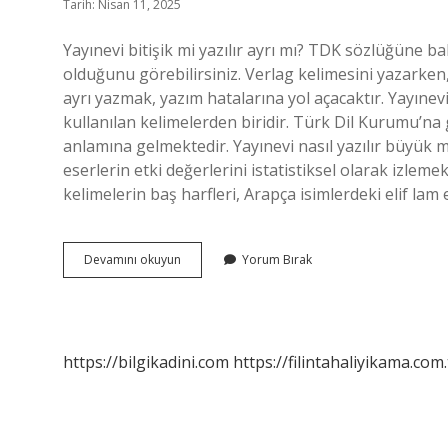
Tarih: Nisan 11, 2025
Yayınevi bitişik mi yazılır ayrı mı? TDK sözlüğüne b
olduğunu görebilirsiniz. Verlag kelimesini yazarken, 
ayrı yazmak, yazım hatalarına yol açacaktır. Yayın
kullanılan kelimelerden biridir. Türk Dil Kurumu’na 
anlamına gelmektedir. Yayınevi nasıl yazılır büyük m
eserlerin etki değerlerini istatistiksel olarak izleme
kelimelerin baş harfleri, Arapça isimlerdeki elif lam 
Yayınevi
Devamını okuyun
Yorum Bırak
Nasıl
Yazılır
https://bilgikadini.com
https://filintahaliyikama.com.