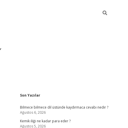
Sidebar
Son Yazılar
https://hilton
Bilmece bilmece dil üstünde kaydırmaca cevabı nedir ?
Ağustos 6, 2026
Kemik iliği ne kadar para eder ?
Ağustos 5, 2026