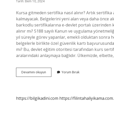
Tarih: Ekim 10, 2024
Kursa gitmeden sertifika nasıl alınır? Artık sertifi
kalmayacak. Belgelerini yeni alan veya daha önce ald
barkodlu sertifikalarına e-devlet portalı üzerinden 
alınır mı? 5188 sayılı Kanun ve uygulama yönetmeliğ
yıl süreyle görev yapanlar, emekli olduktan sonra 
belgelerle birlikte özel güvenlik kartı başvurusunda
mı? Bu, devlet eğitim otoritesi tarafından kurs sertif
aralarındaki anlaşmaya bağlıdır. Ülkemizde, elbette
Kursa
Devamını okuyun
Yorum Bırak
Gitmeden
Sertifika
Alınır
Mı
https://bilgikadini.com
https://filintahaliyikama.com.