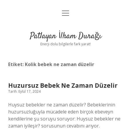
menüyü
Anasayfa
aç
Gizlilik Politikası
Patlayan İlham Durağı
Yasal Uyarı
Enerji dolu bilgilerle fark yarat!
Hakkımızda
Etiket:
Kolik bebek ne zaman düzelir
Huzursuz Bebek Ne Zaman Düzelir
Tarih: Eylül 17, 2024
Huysuz bebekler ne zaman düzelir? Bebeklerinin
huzursuzluğuyla mücadele eden birçok ebeveyn
kendilerine şu soruyu soruyor: Huysuz bebekler ne
zaman iyileşir? sorusunun cevabını arıyor.