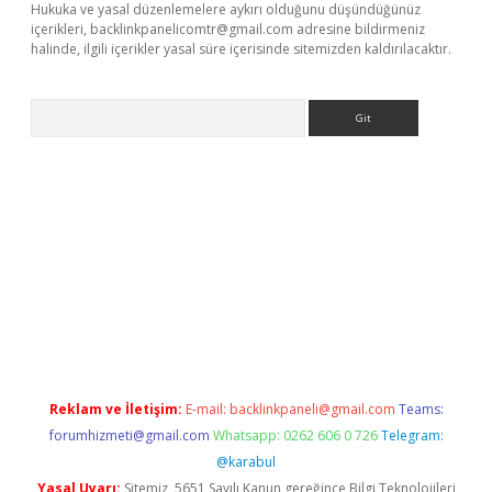
Hukuka ve yasal düzenlemelere aykırı olduğunu düşündüğünüz
içerikleri,
backlinkpanelicomtr@gmail.com
adresine bildirmeniz
halinde, ilgili içerikler yasal süre içerisinde sitemizden kaldırılacaktır.
Arama
et-giris.com/
betexper güvenilir mi
elexbetgiris.org
Reklam ve İletişim:
E-mail:
backlinkpaneli@gmail.com
Teams:
forumhizmeti@gmail.com
Whatsapp: 0262 606 0 726
Telegram:
@karabul
Yasal Uyarı:
Sitemiz, 5651 Sayılı Kanun gereğince Bilgi Teknolojileri