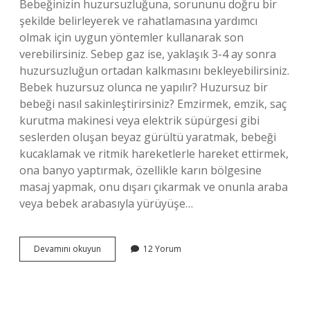
Bebeğinizin huzursuzluğuna, sorununu doğru bir
şekilde belirleyerek ve rahatlamasına yardımcı
olmak için uygun yöntemler kullanarak son
verebilirsiniz. Sebep gaz ise, yaklaşık 3-4 ay sonra
huzursuzluğun ortadan kalkmasını bekleyebilirsiniz.
Bebek huzursuz olunca ne yapılır? Huzursuz bir
bebeği nasıl sakinleştirirsiniz? Emzirmek, emzik, saç
kurutma makinesi veya elektrik süpürgesi gibi
seslerden oluşan beyaz gürültü yaratmak, bebeği
kucaklamak ve ritmik hareketlerle hareket ettirmek,
ona banyo yaptırmak, özellikle karın bölgesine
masaj yapmak, onu dışarı çıkarmak ve onunla araba
veya bebek arabasıyla yürüyüşe…
Huzursuz
Devamını okuyun
12 Yorum
Bebek
Ne
Zaman
Düzelir