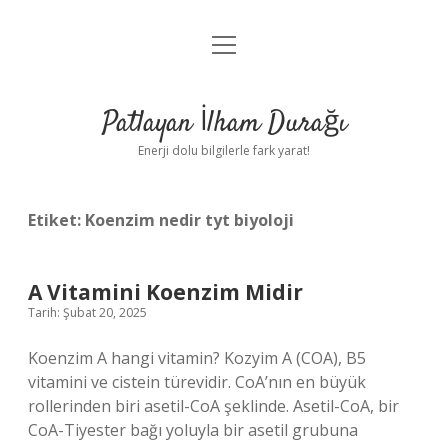
menüyü
Anasayfa
aç
Gizlilik Politikası
Patlayan İlham Durağı
Yasal Uyarı
Enerji dolu bilgilerle fark yarat!
Hakkımızda
Etiket:
Koenzim nedir tyt biyoloji
A Vitamini Koenzim Midir
Tarih: Şubat 20, 2025
Koenzim A hangi vitamin? Kozyim A (COA), B5
vitamini ve cistein türevidir. CoA’nın en büyük
rollerinden biri asetil-CoA şeklinde. Asetil-CoA, bir
CoA-Tiyester bağı yoluyla bir asetil grubuna