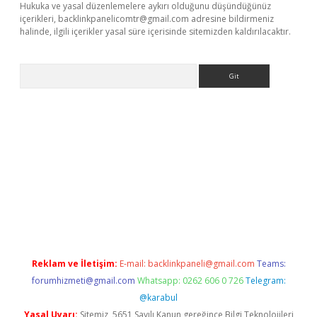
Hukuka ve yasal düzenlemelere aykırı olduğunu düşündüğünüz
içerikleri,
backlinkpanelicomtr@gmail.com
adresine bildirmeniz
halinde, ilgili içerikler yasal süre içerisinde sitemizden kaldırılacaktır.
Arama
et-giris.com/
betexper güvenilir mi
elexbetgiris.org
Reklam ve İletişim:
E-mail:
backlinkpaneli@gmail.com
Teams:
forumhizmeti@gmail.com
Whatsapp: 0262 606 0 726
Telegram:
@karabul
Yasal Uyarı:
Sitemiz, 5651 Sayılı Kanun gereğince Bilgi Teknolojileri