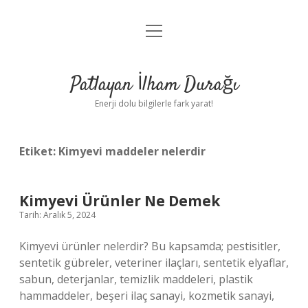
menüyü
Anasayfa
aç
Gizlilik Politikası
Patlayan İlham Durağı
Yasal Uyarı
Enerji dolu bilgilerle fark yarat!
Hakkımızda
Etiket:
Kimyevi maddeler nelerdir
Kimyevi Ürünler Ne Demek
Tarih: Aralık 5, 2024
Kimyevi ürünler nelerdir? Bu kapsamda; pestisitler,
sentetik gübreler, veteriner ilaçları, sentetik elyaflar,
sabun, deterjanlar, temizlik maddeleri, plastik
hammaddeler, beşeri ilaç sanayi, kozmetik sanayi,