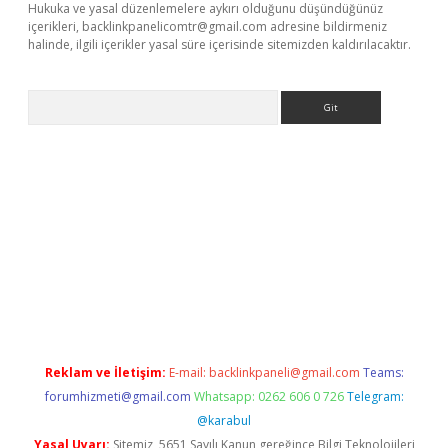
Hukuka ve yasal düzenlemelere aykırı olduğunu düşündüğünüz
içerikleri,
backlinkpanelicomtr@gmail.com
adresine bildirmeniz
halinde, ilgili içerikler yasal süre içerisinde sitemizden kaldırılacaktır.
Arama
bet-giris.com/
betexper güvenilir mi
elexbetgiris.org
Reklam ve İletişim:
E-mail:
backlinkpaneli@gmail.com
Teams:
forumhizmeti@gmail.com
Whatsapp: 0262 606 0 726
Telegram:
@karabul
Yasal Uyarı:
Sitemiz, 5651 Sayılı Kanun gereğince Bilgi Teknolojileri