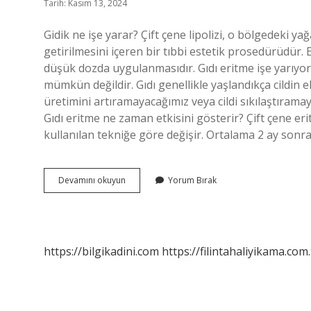
Tarih: Kasım 13, 2024
Gidik ne işe yarar? Çift çene lipolizi, o bölgedeki 
getirilmesini içeren bir tıbbi estetik prosedürüdür. 
düşük dozda uygulanmasıdır. Gıdı eritme işe yarıy
mümkün değildir. Gıdı genellikle yaşlandıkça cildin e
üretimini artıramayacağımız veya cildi sıkılaştıramay
Gıdı eritme ne zaman etkisini gösterir? Çift çene eri
kullanılan tekniğe göre değişir. Ortalama 2 ay sonra
Gidi
Devamını okuyun
Yorum Bırak
Ne
Ise
Yarar
https://bilgikadini.com
https://filintahaliyikama.com.