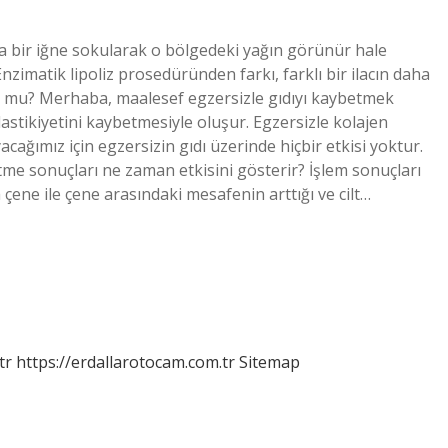
yağa bir iğne sokularak o bölgedeki yağın görünür hale
Enzimatik lipoliz prosedüründen farkı, farklı bir ilacın daha
or mu? Merhaba, maalesef egzersizle gıdıyı kaybetmek
lastikiyetini kaybetmesiyle oluşur. Egzersizle kolajen
acağımız için egzersizin gıdı üzerinde hiçbir etkisi yoktur.
tme sonuçları ne zaman etkisini gösterir? ​​İşlem sonuçları
 çene ile çene arasındaki mesafenin arttığı ve cilt…
tr
https://erdallarotocam.com.tr
Sitemap