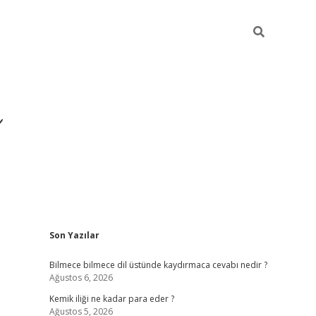
Sidebar
Son Yazılar
https://hiltonbet-giris
Bilmece bilmece dil üstünde kaydırmaca cevabı nedir ?
Ağustos 6, 2026
Kemik iliği ne kadar para eder ?
Ağustos 5, 2026