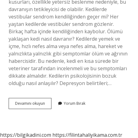
kusurları, özellikle yetersiz beslenme nedeniyle, bu
davranışın tetikleyicisi de olabilir. Kedilerde
vestibular sendrom kendiliğinden geçer mi? Her
yaştan kedilerde vestibüler sendrom gözlenir.
Birkaç hafta içinde kendiliğinden kaybolur. Ölümü
yaklaşan kedi nasıl davranır? Kedilerde yemek ve
içme, hızlı nefes alma veya nefes alma, hareket ve
yalnızlıkta yalnızlık gibi semptomlar ölüm ve ağrının
habercisidir. Bu nedenle, kedi en kısa sürede bir
veteriner tarafından incelenmeli ve bu semptomları
dikkate almalıdır. Kedilerin psikolojisinin bozuk
olduğu nasıl anlaşılır? Depresyon belirtileri;…
Kedilerde
Devamını okuyun
Yorum Bırak
Ataksi
Sendromu
Nedir
https://bilgikadini.com
https://filintahaliyikama.com.tr