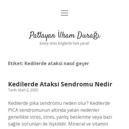
menüyü
Anasayfa
aç
Gizlilik Politikası
Patlayan İlham Durağı
Yasal Uyarı
Enerji dolu bilgilerle fark yarat!
Hakkımızda
Etiket:
Kedilerde ataksi nasıl geçer
Kedilerde Ataksi Sendromu Nedir
Tarih: Mart 2, 2025
Kedilerde pika sendromu neden olur? Kedilerde
PICA sendromunun altında yatan nedenler
genellikle stres, stres, yanlış beslenme veya bazı
sağlık sorunları ile ilişkilidir. Mineral ve vitamin