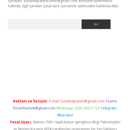
içerikleri,
backlinkpanelicomtr@gmail.com
adresine bildirmeniz
halinde, ilgili içerikler yasal süre içerisinde sitemizden kaldırılacaktır.
Arama
bet-giris.com/
betexper güvenilir mi
elexbetgiris.org
Reklam ve İletişim:
E-mail:
backlinkpaneli@gmail.com
Teams:
forumhizmeti@gmail.com
Whatsapp: 0262 606 0 726
Telegram:
@karabul
Yasal Uyarı:
Sitemiz, 5651 Sayılı Kanun gereğince Bilgi Teknolojileri
ve İletişim Kurumu (BTK) tarafından onaylanmış bir Yer Sağlayıcı