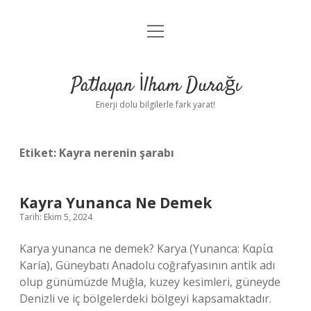
menüyü
Anasayfa
aç
Gizlilik Politikası
Patlayan İlham Durağı
Yasal Uyarı
Enerji dolu bilgilerle fark yarat!
Hakkımızda
Etiket:
Kayra nerenin şarabı
Kayra Yunanca Ne Demek
Tarih: Ekim 5, 2024
Karya yunanca ne demek? Karya (Yunanca: Καρία
Karía), Güneybatı Anadolu coğrafyasının antik adı
olup günümüzde Muğla, kuzey kesimleri, güneyde
Denizli ve iç bölgelerdeki bölgeyi kapsamaktadır.