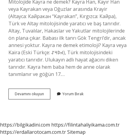
Mitolojide Kayra ne demek? Kayra Han, Kayır Han
veya Kayrakan veya Oğuzlar arasında Krayir
(Altayca: Кайракан “Kayrakan”, Kırgızca: Кайра),
Türk ve Altay mitolojisinde yaratıcı ve baş tanrıdır.
Altay, Tuvalılar, Hakaslar ve Yakutlar mitolojilerinde
ön plana çıkar. Babası ilk tanrı Gök Tengri’dir, ancak
annesi yoktur. Kayra ne demek etimoloji? Kayra veya
Kaira (Eski Türkçe: 𐰴𐰖𐰺𐰀), Türk mitolojisindeki
yaratıcı tanrıdır. Ulukayın adlı hayat ağacını diken
tanrıdır. Kayra hem baba hem de anne olarak
tanımlanır ve göğün 17.…
Kayra
Devamını okuyun
Yorum Bırak
Yunanca
Ne
Demek
https://bilgikadini.com
https://filintahaliyikama.com.tr
https://erdallarotocam.com.tr
Sitemap