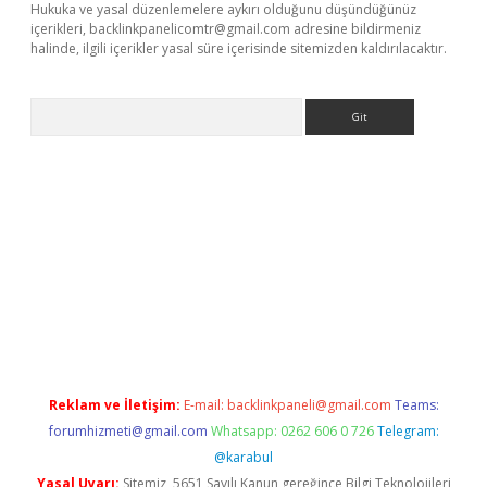
Hukuka ve yasal düzenlemelere aykırı olduğunu düşündüğünüz
içerikleri,
backlinkpanelicomtr@gmail.com
adresine bildirmeniz
halinde, ilgili içerikler yasal süre içerisinde sitemizden kaldırılacaktır.
Arama
et-giris.com/
betexper güvenilir mi
elexbetgiris.org
Reklam ve İletişim:
E-mail:
backlinkpaneli@gmail.com
Teams:
forumhizmeti@gmail.com
Whatsapp: 0262 606 0 726
Telegram:
@karabul
Yasal Uyarı:
Sitemiz, 5651 Sayılı Kanun gereğince Bilgi Teknolojileri