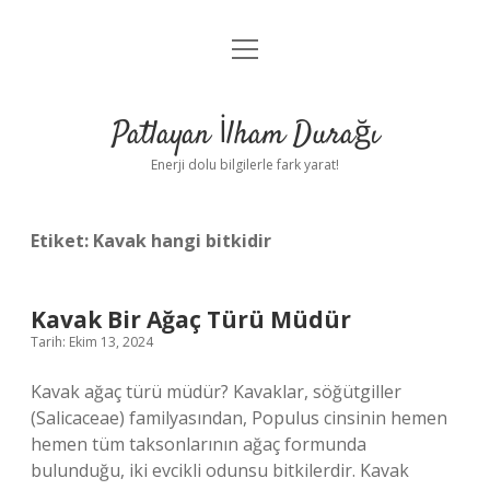
menüyü
Anasayfa
aç
Gizlilik Politikası
Patlayan İlham Durağı
Yasal Uyarı
Enerji dolu bilgilerle fark yarat!
Hakkımızda
Etiket:
Kavak hangi bitkidir
Kavak Bir Ağaç Türü Müdür
Tarih: Ekim 13, 2024
Kavak ağaç türü müdür? Kavaklar, söğütgiller
(Salicaceae) familyasından, Populus cinsinin hemen
hemen tüm taksonlarının ağaç formunda
bulunduğu, iki evcikli odunsu bitkilerdir. Kavak