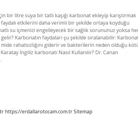
bir litre suya bir tatlı kaşığı karbonat ekleyip karıştırmak
faydalı etkilerini daha verimli bir şekilde ortaya koyduğu
onatlı su içmenizi engelleyecek bir sağlık sorununuz yoksa he
i gelir? Karbonatın faydaları şu şekilde sıralanabilir: Karbona
ve mide rahatsızlığını giderir ve bakterilerin neden olduğu köt
aratay İngiliz karbonatı Nasıl Kullanılır? Dr. Canan
…
tr
https://erdallarotocam.com.tr
Sitemap