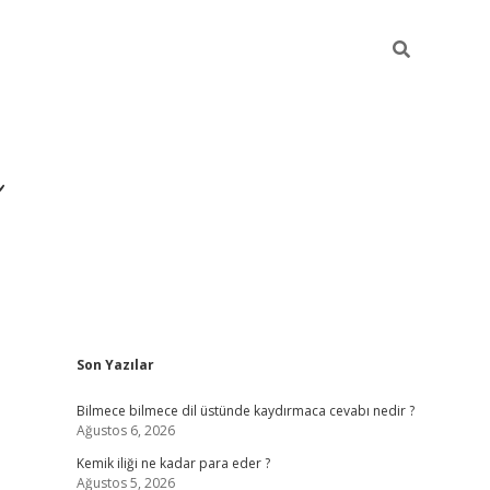
Sidebar
Son Yazılar
https://hiltonbet-giris.
Bilmece bilmece dil üstünde kaydırmaca cevabı nedir ?
Ağustos 6, 2026
Kemik iliği ne kadar para eder ?
Ağustos 5, 2026