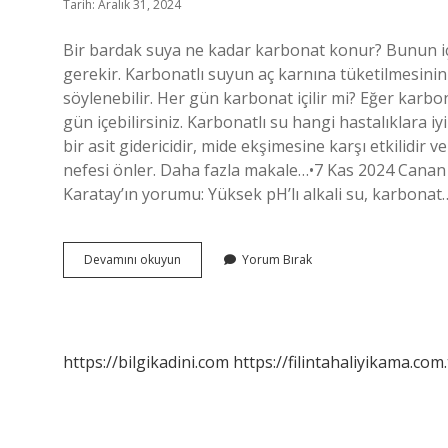
Tarih: Aralık 31, 2024
Bir bardak suya ne kadar karbonat konur? Bunun için 
gerekir. Karbonatlı suyun aç karnına tüketilmesinin 
söylenebilir. Her gün karbonat içilir mi? Eğer karb
gün içebilirsiniz. Karbonatlı su hangi hastalıklara iy
bir asit gidericidir, mide ekşimesine karşı etkilidir 
nefesi önler. Daha fazla makale…•7 Kas 2024 Canan K
Karatay’ın yorumu: Yüksek pH’lı alkali su, karbonat
Karbonatlı
Devamını okuyun
Yorum Bırak
Su
Günde
Kaç
Defa
Içilir
https://bilgikadini.com
https://filintahaliyikama.com.