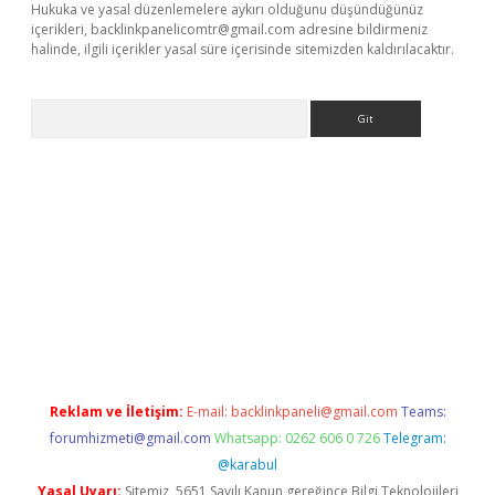
Hukuka ve yasal düzenlemelere aykırı olduğunu düşündüğünüz
içerikleri,
backlinkpanelicomtr@gmail.com
adresine bildirmeniz
halinde, ilgili içerikler yasal süre içerisinde sitemizden kaldırılacaktır.
Arama
et-giris.com/
betexper güvenilir mi
elexbetgiris.org
Reklam ve İletişim:
E-mail:
backlinkpaneli@gmail.com
Teams:
forumhizmeti@gmail.com
Whatsapp: 0262 606 0 726
Telegram:
@karabul
Yasal Uyarı:
Sitemiz, 5651 Sayılı Kanun gereğince Bilgi Teknolojileri