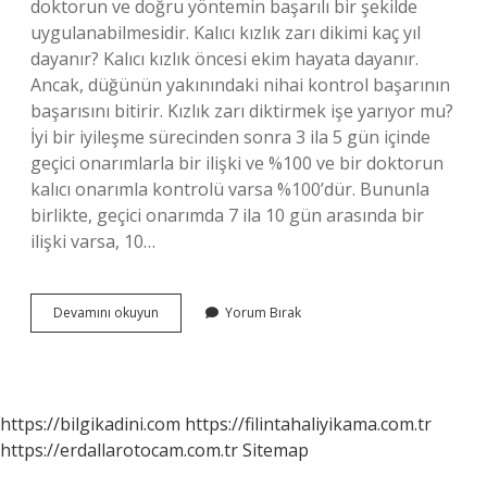
doktorun ve doğru yöntemin başarılı bir şekilde
uygulanabilmesidir. Kalıcı kızlık zarı dikimi kaç yıl
dayanır? Kalıcı kızlık öncesi ekim hayata dayanır.
Ancak, düğünün yakınındaki nihai kontrol başarının
başarısını bitirir. Kızlık zarı diktirmek işe yarıyor mu?
İyi bir iyileşme sürecinden sonra 3 ila 5 gün içinde
geçici onarımlarla bir ilişki ve %100 ve bir doktorun
kalıcı onarımla kontrolü varsa %100’dür. Bununla
birlikte, geçici onarımda 7 ila 10 gün arasında bir
ilişki varsa, 10…
Kızlık
Devamını okuyun
Yorum Bırak
Zarı
Diktirme
Kesin
Çözüm
Mü
https://bilgikadini.com
https://filintahaliyikama.com.tr
https://erdallarotocam.com.tr
Sitemap