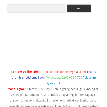
Arama
et-giris.com/
betexper güvenilir mi
elexbetgiris.org
Reklam ve İletişim:
E-mail:
backlinkpaneli@gmail.com
Teams:
forumhizmeti@gmail.com
Whatsapp: 0262 606 0 726
Telegram:
@karabul
Yasal Uyarı:
Sitemiz, 5651 Sayılı Kanun gereğince Bilgi Teknolojileri
ve İletişim Kurumu (BTK) tarafından onaylanmış bir Yer Sağlayıcı
olarak hizmet vermektedir. Bu nedenle, sitedeki içerikleri proaktif
olarak denetleme veya araştırma yükümlülüğümüz bulunmamaktadır.