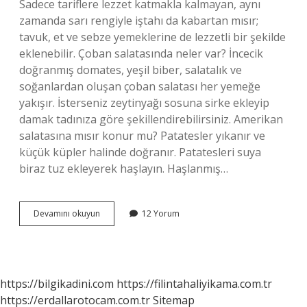
Sadece tariflere lezzet katmakla kalmayan, aynı
zamanda sarı rengiyle iştahı da kabartan mısır;
tavuk, et ve sebze yemeklerine de lezzetli bir şekilde
eklenebilir. Çoban salatasında neler var? İncecik
doğranmış domates, yeşil biber, salatalık ve
soğanlardan oluşan çoban salatası her yemeğe
yakışır. İsterseniz zeytinyağı sosuna sirke ekleyip
damak tadınıza göre şekillendirebilirsiniz. Amerikan
salatasına mısır konur mu? Patatesler yıkanır ve
küçük küpler halinde doğranır. Patatesleri suya
biraz tuz ekleyerek haşlayın. Haşlanmış…
Çoban
Devamını okuyun
12 Yorum
Salatasına
Mısır
Konur
Mu
https://bilgikadini.com
https://filintahaliyikama.com.tr
https://erdallarotocam.com.tr
Sitemap