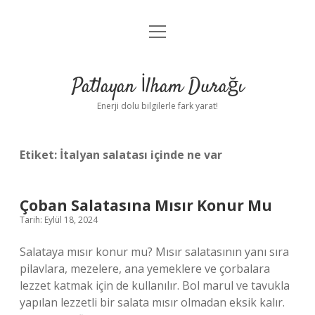
menüyü
Anasayfa
aç
Gizlilik Politikası
Patlayan İlham Durağı
Yasal Uyarı
Enerji dolu bilgilerle fark yarat!
Hakkımızda
Etiket:
İtalyan salatası içinde ne var
Çoban Salatasına Mısır Konur Mu
Tarih: Eylül 18, 2024
Salataya mısır konur mu? Mısır salatasının yanı sıra
pilavlara, mezelere, ana yemeklere ve çorbalara
lezzet katmak için de kullanılır. Bol marul ve tavukla
yapılan lezzetli bir salata mısır olmadan eksik kalır.