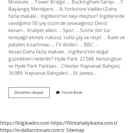
Museum. … Tower Bridge. … Buckingham Sarayı … 7.
Başlangıç ​​Meridyeni. … 8. Yorkshire Vadileri.Daha
fazla makale… İngiltere’nin neyi meşhur? İngiltere’de
sevdiğimiz 50 şey (sizin de seveceğiniz) Deniz
kenarı… Kraliyet ailesi. … Spor. … Scone (bir tür
tereyağlı ekmek rulosu), sütlü çay ve reçel. … Balık ve
patates kızartması … TV dizileri. … BBC. …
Aksan.Daha fazla makale… İngiltere’nin doğal
güzellikleri nelerdir? Hyde Park. 22.568. Kensington
ve Hyde Park Parkları. …Chester Hayvanat Bahçesi.
16.989. Hayvanat Bahçeleri. …St. James…
Ingilterenin
Devamını okuyun
Yorum Bırak
Tarihi
Ve
Turistik
Yerleri
Nelerdir
https://bilgikadini.com
https://filintahaliyikama.com.tr
https://erdallarotocam.com.tr
Sitemap