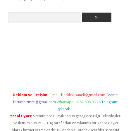
Arama
t-giris.com/
betexper güvenilir mi
elexbetgiris.org
Reklam ve İletişim:
E-mail:
backlinkpaneli@gmail.com
Teams:
forumhizmeti@gmail.com
Whatsapp: 0262 606 0 726
Telegram:
@karabul
Yasal Uyarı:
Sitemiz, 5651 Sayılı Kanun gereğince Bilgi Teknolojileri
ve İletişim Kurumu (BTK) tarafından onaylanmış bir Yer Sağlayıcı
olarak hizmet vermektedir. Bu nedenle, sitedeki içerikleri proaktif