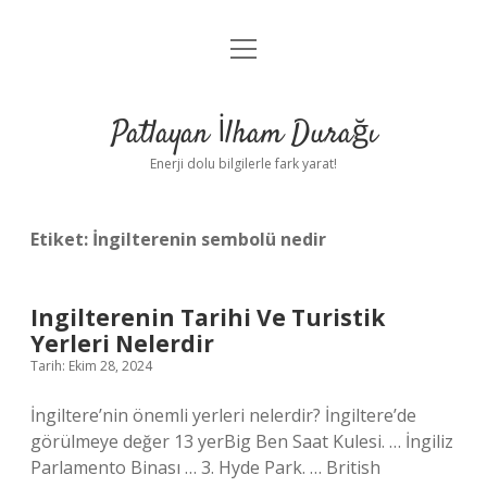
menüyü
Anasayfa
aç
Gizlilik Politikası
Patlayan İlham Durağı
Yasal Uyarı
Enerji dolu bilgilerle fark yarat!
Hakkımızda
Etiket:
İngilterenin sembolü nedir
Ingilterenin Tarihi Ve Turistik
Yerleri Nelerdir
Tarih: Ekim 28, 2024
İngiltere’nin önemli yerleri nelerdir? İngiltere’de
görülmeye değer 13 yerBig Ben Saat Kulesi. … İngiliz
Parlamento Binası … 3. Hyde Park. … British