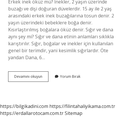
Erkek inek öküz mü? İnekler, 2 yaşın üzerinde
buzağı ve dişi doğuran düvelerdir. 15 ay ile 2 yaş
arasındaki erkek inek buzağılarına tosun denir. 2
yaşın üzerindeki bebeklere boğa denir.
Kısırlaştırılmış boğalara öküz denir. Sığır ve dana
aynı şey mi? Sığır ve dana etinin anlamları sıklıkla
karıştırılır. Sığır, boğalar ve inekler için kullanılan
genel bir terimdir, yani kesimlik sığırlardır. Öte
yandan Dana, 6…
Erkek
Devamını okuyun
Yorum Bırak
Inek
Ne
Denir
https://bilgikadini.com
https://filintahaliyikama.com.tr
https://erdallarotocam.com.tr
Sitemap