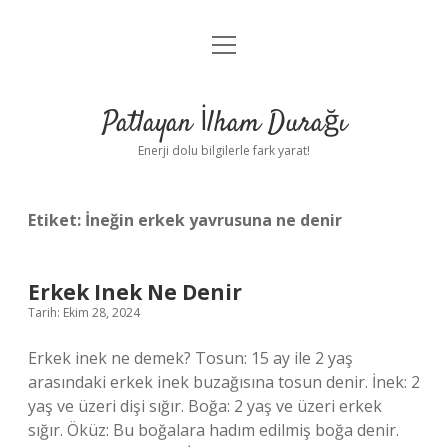
menüyü
Anasayfa
aç
Gizlilik Politikası
Patlayan İlham Durağı
Yasal Uyarı
Enerji dolu bilgilerle fark yarat!
Hakkımızda
Etiket:
İneğin erkek yavrusuna ne denir
Erkek Inek Ne Denir
Tarih: Ekim 28, 2024
Erkek inek ne demek? Tosun: 15 ay ile 2 yaş
arasındaki erkek inek buzağısına tosun denir. İnek: 2
yaş ve üzeri dişi sığır. Boğa: 2 yaş ve üzeri erkek
sığır. Öküz: Bu boğalara hadım edilmiş boğa denir.