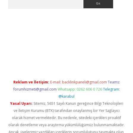
Arama
hiltonbet-giris.com/
betexper güvenilir mi
elexbetgiris.org
Reklam ve İletişim:
E-mail:
backlinkpaneli@gmail.com
Teams:
forumhizmeti@gmail.com
Whatsapp: 0262 606 0 726
Telegram:
@karabul
Yasal Uyarı:
Sitemiz, 5651 Sayılı Kanun gereğince Bilgi Teknolojileri
ve İletişim Kurumu (BTK) tarafından onaylanmış bir Yer Sağlayıcı
olarak hizmet vermektedir. Bu nedenle, sitedeki içerikleri proaktif
olarak denetleme veya araştırma yükümlülüğümüz bulunmamaktadır.
Ancak, üyelerimiz yazdıkları içeriklerin sorumluluğunu taşımakta olup,