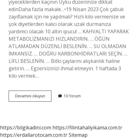
yiyeceklerden kaçının Uyku düzeninize dikkat
edinDaha fazla makale…•19 Nisan 2023 Çok çabuk
zayıflamak için ne yapılmalı? Hızlı kilo vermenize ve
şok diyetlerden kalıcı olarak uzak durmanıza
yardımcı olacak 10 altın ipucu! … KAHVALTI YAPARAK
METABOLİZMANIZI HIZLANDIRIN. … ÖĞÜN
ATLAMADAN DÜZENLİ BESLENİN. … SU OLMADAN
İMKANSIZ. … DOĞRU KARBONHİDRATLARI SEÇİN. …
LİFLİ BESLENİN. … Bitki çaylarını alışkanlık haline
getirin. … Egzersizinizi ihmal etmeyin. 1 haftada 3
kilo vermek…
En
Devamını okuyun
10 Yorum
Çabuk
Nasıl
Kilo
Verebilir
https://bilgikadini.com
https://filintahaliyikama.com.tr
https://erdallarotocam.com.tr
Sitemap