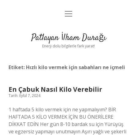
menüyü
Anasayfa
aç
Gizlilik Politikası
Patlayan İlham Durağı
Yasal Uyarı
Enerji dolu bilgilerle fark yarat!
Hakkımızda
Etiket:
Hızlı kilo vermek için sabahları ne içmeli
En Çabuk Nasıl Kilo Verebilir
Tarih: Eylül 7, 2024
1 haftada 5 kilo vermek için ne yapmalıyım? BİR
HAFTADA 5 KİLO VERMEK İÇİN BU ÖNERİLERE
DİKKAT EDİN Her gün 8-10 bardak su için Yürüyüş
ve egzersiz yapmayı unutmayın Aşırı yağlı ve şekerli