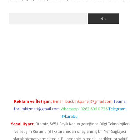
Arama
iltonbet-giris.com/
betexper güvenilir mi
elexbetgiris.org
Reklam ve İletişim:
E-mail:
backlinkpaneli@gmail.com
Teams:
forumhizmeti@gmail.com
Whatsapp: 0262 606 0 726
Telegram:
@karabul
Yasal Uyarı:
Sitemiz, 5651 Sayılı Kanun gereğince Bilgi Teknolojileri
ve İletişim Kurumu (BTK) tarafından onaylanmış bir Yer Sağlayıcı
olarak hizmet vermektedir. Bu nedenle, sitedeki içerikleri proaktif