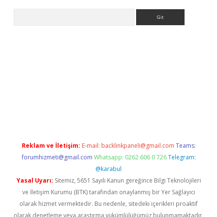
Arama
et-giris.com/
betexper güvenilir mi
elexbetgiris.org
Reklam ve İletişim:
E-mail:
backlinkpaneli@gmail.com
Teams:
forumhizmeti@gmail.com
Whatsapp: 0262 606 0 726
Telegram:
@karabul
Yasal Uyarı:
Sitemiz, 5651 Sayılı Kanun gereğince Bilgi Teknolojileri
ve İletişim Kurumu (BTK) tarafından onaylanmış bir Yer Sağlayıcı
olarak hizmet vermektedir. Bu nedenle, sitedeki içerikleri proaktif
olarak denetleme veya araştırma yükümlülüğümüz bulunmamaktadır.