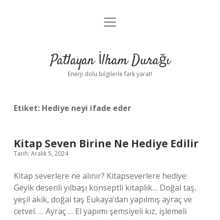
menüyü
Anasayfa
aç
Gizlilik Politikası
Patlayan İlham Durağı
Yasal Uyarı
Enerji dolu bilgilerle fark yarat!
Hakkımızda
Etiket:
Hediye neyi ifade eder
Kitap Seven Birine Ne Hediye Edilir
Tarih: Aralık 5, 2024
Kitap severlere ne alınır? Kitapseverlere hediye:
Geyik desenli yılbaşı konseptli kitaplık… Doğal taş,
yeşil akik, doğal taş Eukaya’dan yapılmış ayraç ve
cetvel. … Ayraç … El yapımı şemsiyeli kız, işlemeli