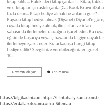
kitap kılıfı. … Hakiki deri kitap çantası … Kitap, tablet
ve e-kitaplar için askılı çanta (Cat Book Brown)Daha
fazla ürün… Kitap hediye almak ne anlama gelir?
Rüyada kitap hediye almak (Diyanet) Diyanet’e göre,
rüyada kitap hediye almak, ilim, irfan ve irfan
sahasında ilerlemeler olacağına işaret eder. Bu rüya,
eğitimde başarıya veya iş hayatında bilgiye dayalı bir
ilerlemeye işaret eder. Kız arkadaşa hangi kitap
hediye edilir? Sevgilinize verebileceğiniz en güzel
10…
Kitap
Devamını okuyun
Yorum Bırak
Seven
Birine
Ne
Hediye
Edilir
https://bilgikadini.com
https://filintahaliyikama.com.tr
https://erdallarotocam.com.tr
Sitemap