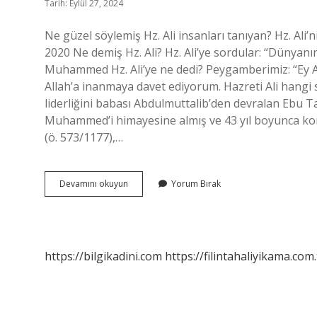
Tarih: Eylül 27, 2024
Ne güzel söylemiş Hz. Ali insanları tanıyan? Hz. Ali’n
2020 Ne demiş Hz. Ali? Hz. Ali’ye sordular: “Dünyanın
Muhammed Hz. Ali’ye ne dedi? Peygamberimiz: “Ey Ali!”
Allah’a inanmaya davet ediyorum. Hazreti Ali hangi 
liderliğini babası Abdulmuttalib’den devralan Ebu T
Muhammed’i himayesine almış ve 43 yıl boyunca koru
(ö. 573/1177),…
Insanları
Devamını okuyun
Yorum Bırak
Tanıyan
Yalnızlaşır
Sözü
Kime
Ait
https://bilgikadini.com
https://filintahaliyikama.com.