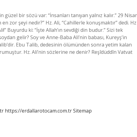
in güzel bir sözü var: “İnsanları tanıyan yalnız kalır.” 29 Nisa
 en zor şeyi nedir?” Hz. Ali, “Cahillerle konuşmaktır” dedi. Hz
 Buyurdu ki: “İşte Allah’ın sevdiği din budur.” Sizi tek
soydan gelir? Soy ve Anne-Baba Ali’nin babası, Kureyş’in
alib’dir. Ebu Talib, dedesinin ölümünden sonra yetim kalan
muştur. Hz. Ali’nin sözlerine ne denir? Reşîdüddîn Vatvat
tr
https://erdallarotocam.com.tr
Sitemap