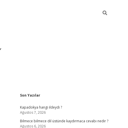
Sidebar
Son Yazılar
https://hiltonbet-giris
Kapadokya hangi ildeydi ?
Ağustos 7, 2026
Bilmece bilmece dil üstünde kaydırmaca cevabı nedir ?
Ağustos 6, 2026