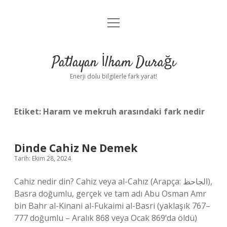
menüyü
Anasayfa
aç
Gizlilik Politikası
Patlayan İlham Durağı
Yasal Uyarı
Enerji dolu bilgilerle fark yarat!
Hakkımızda
Etiket:
Haram ve mekruh arasındaki fark nedir
Dinde Cahiz Ne Demek
Tarih: Ekim 28, 2024
Cahiz nedir din? Cahiz veya al-Cahız (Arapça: الجاحظ‎),
Basra doğumlu, gerçek ve tam adı Abu Osman Amr
bin Bahr al-Kinani al-Fukaimi al-Basri (yaklaşık 767–
777 doğumlu – Aralık 868 veya Ocak 869’da öldü)