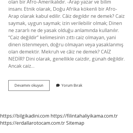
olan bir Afro-Amerikalıdır. -Arap yazar ve bilim
insanı. Etnik olarak, Doğu Afrika kökenli bir Afro-
Arap olarak kabul edilir. Câiz degıldır ne demek? Caiz
saymak, uygun saymak; izin verilebilir olmak; Dinen
ne zararlı ne de yasak olduğu anlamında kullanılır.
“Caiz değildir” kelimesinin zıttı caiz olmayan, yani
dinen istenmeyen, doğru olmayan veya yasaklanmış
olan demektir. Mekruh ve câiz ne demek? CAİZ
NEDİR? Dini olarak, genellikle caizdir, günah değildir.
Ancak caiz…
Dinde
Devamını okuyun
Yorum Bırak
Cahiz
Ne
Demek
https://bilgikadini.com
https://filintahaliyikama.com.tr
https://erdallarotocam.com.tr
Sitemap