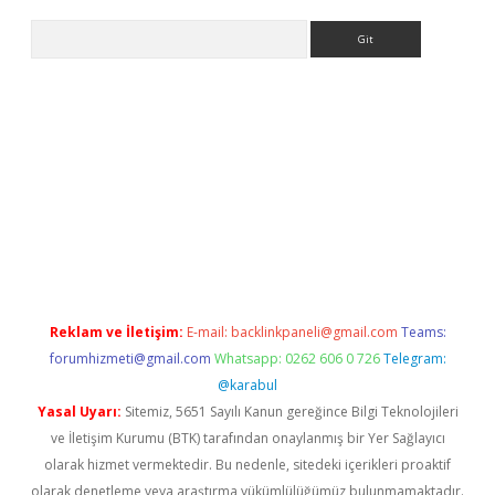
Arama
et-giris.com/
betexper güvenilir mi
elexbetgiris.org
Reklam ve İletişim:
E-mail:
backlinkpaneli@gmail.com
Teams:
forumhizmeti@gmail.com
Whatsapp: 0262 606 0 726
Telegram:
@karabul
Yasal Uyarı:
Sitemiz, 5651 Sayılı Kanun gereğince Bilgi Teknolojileri
ve İletişim Kurumu (BTK) tarafından onaylanmış bir Yer Sağlayıcı
olarak hizmet vermektedir. Bu nedenle, sitedeki içerikleri proaktif
olarak denetleme veya araştırma yükümlülüğümüz bulunmamaktadır.