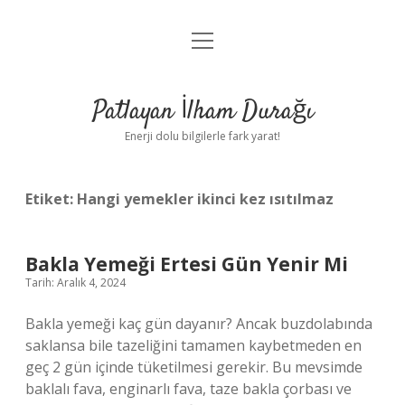
menüyü
Anasayfa
aç
Gizlilik Politikası
Patlayan İlham Durağı
Yasal Uyarı
Enerji dolu bilgilerle fark yarat!
Hakkımızda
Etiket:
Hangi yemekler ikinci kez ısıtılmaz
Bakla Yemeği Ertesi Gün Yenir Mi
Tarih: Aralık 4, 2024
Bakla yemeği kaç gün dayanır? Ancak buzdolabında
saklansa bile tazeliğini tamamen kaybetmeden en
geç 2 gün içinde tüketilmesi gerekir. Bu mevsimde
baklalı fava, enginarlı fava, taze bakla çorbası ve