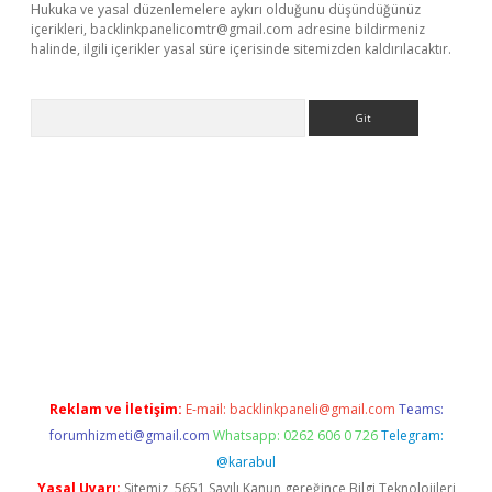
Hukuka ve yasal düzenlemelere aykırı olduğunu düşündüğünüz
içerikleri,
backlinkpanelicomtr@gmail.com
adresine bildirmeniz
halinde, ilgili içerikler yasal süre içerisinde sitemizden kaldırılacaktır.
Arama
et-giris.com/
betexper güvenilir mi
elexbetgiris.org
Reklam ve İletişim:
E-mail:
backlinkpaneli@gmail.com
Teams:
forumhizmeti@gmail.com
Whatsapp: 0262 606 0 726
Telegram:
@karabul
Yasal Uyarı:
Sitemiz, 5651 Sayılı Kanun gereğince Bilgi Teknolojileri