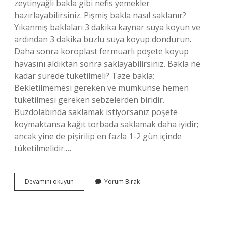
zeytinyağlı bakla gibi nefis yemekler
hazırlayabilirsiniz. Pişmiş bakla nasıl saklanır?
Yıkanmış baklaları 3 dakika kaynar suya koyun ve
ardından 3 dakika buzlu suya koyup dondurun.
Daha sonra koroplast fermuarlı poşete koyup
havasını aldıktan sonra saklayabilirsiniz. Bakla ne
kadar sürede tüketilmeli? Taze bakla;
Bekletilmemesi gereken ve mümkünse hemen
tüketilmesi gereken sebzelerden biridir.
Buzdolabında saklamak istiyorsanız poşete
koymaktansa kağıt torbada saklamak daha iyidir;
ancak yine de pişirilip en fazla 1-2 gün içinde
tüketilmelidir.…
Bakla
Devamını okuyun
Yorum Bırak
Yemeği
Ertesi
Gün
Yenir