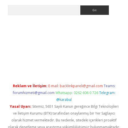
Arama
et-giris.com/
betexper güvenilir mi
elexbetgiris.org
Reklam ve İletişim:
E-mail:
backlinkpaneli@gmail.com
Teams:
forumhizmeti@gmail.com
Whatsapp: 0262 606 0 726
Telegram:
@karabul
Yasal Uyarı:
Sitemiz, 5651 Sayılı Kanun gereğince Bilgi Teknolojileri
ve İletişim Kurumu (BTK) tarafından onaylanmış bir Yer Sağlayıcı
olarak hizmet vermektedir. Bu nedenle, sitedeki içerikleri proaktif
olarak denetleme veya araştırma yükümlülüğümüz bulunmamaktadır.