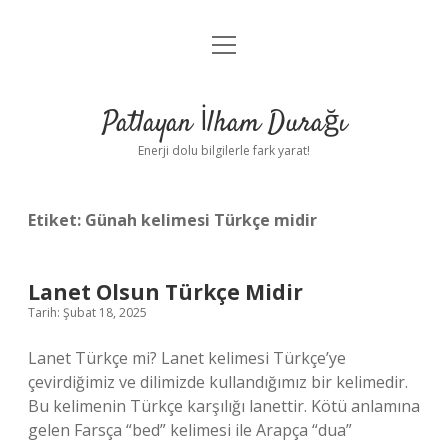
menüyü
Anasayfa
aç
Gizlilik Politikası
Patlayan İlham Durağı
Yasal Uyarı
Enerji dolu bilgilerle fark yarat!
Hakkımızda
Etiket:
Günah kelimesi Türkçe midir
Lanet Olsun Türkçe Midir
Tarih: Şubat 18, 2025
Lanet Türkçe mi? Lanet kelimesi Türkçe’ye
çevirdiğimiz ve dilimizde kullandığımız bir kelimedir.
Bu kelimenin Türkçe karşılığı lanettir. Kötü anlamına
gelen Farsça “bed” kelimesi ile Arapça “dua”