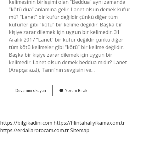
kelimesinin birleşimi olan “Beddua” aynı zamanda
“kötü dua” anlamına gelir. Lanet olsun demek küfür
mü? “Lanet” bir küfür değildir çünkü diğer tüm
küfürler gibi “kötü” bir kelime değildir. Başka bir
kişiye zarar dilemek için uygun bir kelimedir. 31
Aralık 2017 “Lanet” bir küfür değildir çünkü diğer
tüm kötü kelimeler gibi “kötü” bir kelime değildir.
Başka bir kişiye zarar dilemek için uygun bir
kelimedir. Lanet olsun demek beddua mıdır? Lanet
(Arapça: لعنة), Tanrı’nın sevgisini ve…
Lanet
Devamını okuyun
Yorum Bırak
Olsun
Türkçe
Midir
https://bilgikadini.com
https://filintahaliyikama.com.tr
https://erdallarotocam.com.tr
Sitemap