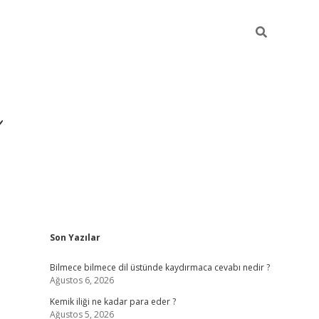
Sidebar
Son Yazılar
https://hiltonbet-giris.
Bilmece bilmece dil üstünde kaydırmaca cevabı nedir ?
Ağustos 6, 2026
Kemik iliği ne kadar para eder ?
Ağustos 5, 2026