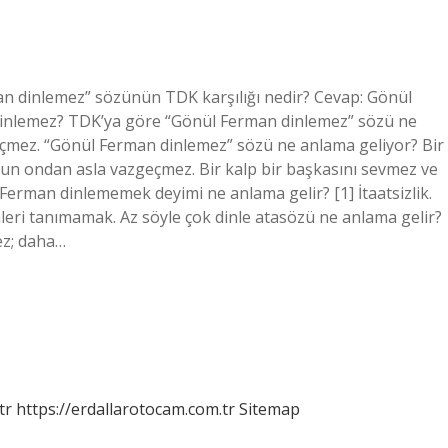
n dinlemez” sözünün TDK karşılığı nedir? Cevap: Gönül
inlemez? TDK’ya göre “Gönül Ferman dinlemez” sözü ne
eçmez. “Gönül Ferman dinlemez” sözü ne anlama geliyor? Bir
lsun ondan asla vazgeçmez. Bir kalp bir başkasını sevmez ve
 Ferman dinlememek deyimi ne anlama gelir? [1] İtaatsizlik.
emleri tanımamak. Az söyle çok dinle atasözü ne anlama gelir?
ez; daha…
tr
https://erdallarotocam.com.tr
Sitemap