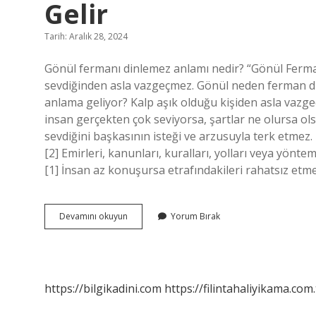
Gelir
Tarih: Aralık 28, 2024
Gönül fermanı dinlemez anlamı nedir? “Gönül Ferma
sevdiğinden asla vazgeçmez. Gönül neden ferman d
anlama geliyor? Kalp aşık olduğu kişiden asla vazg
insan gerçekten çok seviyorsa, şartlar ne olursa o
sevdiğini başkasının isteği ve arzusuyla terk etmez.
[2] Emirleri, kanunları, kuralları, yolları veya yönt
[1] İnsan az konuşursa etrafındakileri rahatsız etm
Gönül
Devamını okuyun
Yorum Bırak
Ferman
Dinlemez
Atasözü
Ne
Anlama
https://bilgikadini.com
https://filintahaliyikama.com.
Gelir