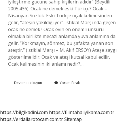
iyileştirme gücüne sahip kişilerin adıdır” (Beydili
2005:436). Ocak ne demek eski Türkçe? Ocak –
Nisanyan Sözlük. Eski Türkçe oçak kelimesinden
gelir, “ateşin yakıldığı yer”. İstiklal Marşı’nda geçen
ocak ne demek? Ocak evin en önemli unsuru
olmakla birlikte mecazi anlamda yuva anlamına da
gelir. “Korkmayın, sönmez, bu şafakta yanan son
ateştir.” (İstiklal Marşı – M. Akif ERSOY) Ateşe saygı
gösterilmelidir. Ocak ve ateşi kutsal kabul edilir.
Ocak kelimesinin iki anlamı nedir?…
Ocak
Devamını okuyun
Yorum Bırak
Ne
Demektir
Ne
Anlama
Gelir
https://bilgikadini.com
https://filintahaliyikama.com.tr
https://erdallarotocam.com.tr
Sitemap