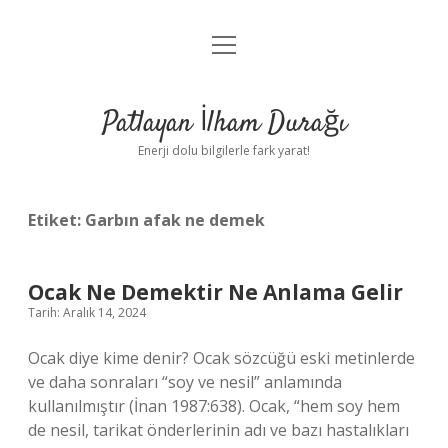
menüyü
Anasayfa
aç
Gizlilik Politikası
Patlayan İlham Durağı
Yasal Uyarı
Enerji dolu bilgilerle fark yarat!
Hakkımızda
Etiket:
Garbın afak ne demek
Ocak Ne Demektir Ne Anlama Gelir
Tarih: Aralık 14, 2024
Ocak diye kime denir? Ocak sözcüğü eski metinlerde
ve daha sonraları “soy ve nesil” anlamında
kullanılmıştır (İnan 1987:638). Ocak, “hem soy hem
de nesil, tarikat önderlerinin adı ve bazı hastalıkları