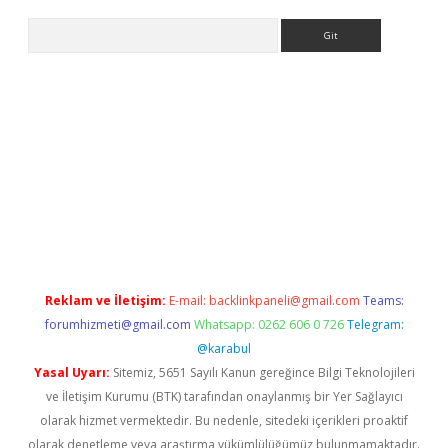
Arama
et-giris.com/
betexper güvenilir mi
elexbetgiris.org
Reklam ve İletişim:
E-mail:
backlinkpaneli@gmail.com
Teams:
forumhizmeti@gmail.com
Whatsapp: 0262 606 0 726
Telegram:
@karabul
Yasal Uyarı:
Sitemiz, 5651 Sayılı Kanun gereğince Bilgi Teknolojileri
ve İletişim Kurumu (BTK) tarafından onaylanmış bir Yer Sağlayıcı
olarak hizmet vermektedir. Bu nedenle, sitedeki içerikleri proaktif
olarak denetleme veya araştırma yükümlülüğümüz bulunmamaktadır.