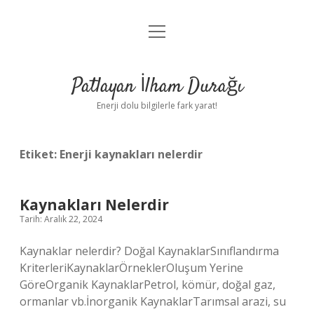
menüyü
Anasayfa
aç
Gizlilik Politikası
Patlayan İlham Durağı
Yasal Uyarı
Enerji dolu bilgilerle fark yarat!
Hakkımızda
Etiket:
Enerji kaynakları nelerdir
Kaynakları Nelerdir
Tarih: Aralık 22, 2024
Kaynaklar nelerdir? Doğal KaynaklarSınıflandırma
KriterleriKaynaklarÖrneklerOluşum Yerine
GöreOrganik KaynaklarPetrol, kömür, doğal gaz,
ormanlar vb.İnorganik KaynaklarTarımsal arazi, su