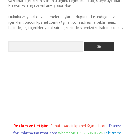
yazdıkları içeriklerin sorumluluğunu taşımakta olup, siteye üye olarak
bu sorumluluğu kabul etmiş sayılırlar.
Hukuka ve yasal düzenlemelere aykırı olduğunu düşündüğünüz
içerikleri,
backlinkpanelicomtr@gmail.com
adresine bildirmeniz
halinde, ilgili içerikler yasal süre içerisinde sitemizden kaldırılacaktır.
Arama
et-giris.com/
betexper güvenilir mi
elexbetgiris.org
Reklam ve İletişim:
E-mail:
backlinkpaneli@gmail.com
Teams:
forumhizmeti@gmail.com
Whatsapp: 0262 606 0 726
Telegram: