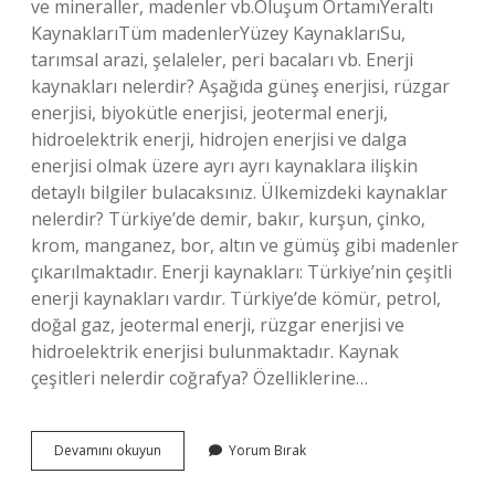
ve mineraller, madenler vb.Oluşum OrtamıYeraltı
KaynaklarıTüm madenlerYüzey KaynaklarıSu,
tarımsal arazi, şelaleler, peri bacaları vb. Enerji
kaynakları nelerdir? Aşağıda güneş enerjisi, rüzgar
enerjisi, biyokütle enerjisi, jeotermal enerji,
hidroelektrik enerji, hidrojen enerjisi ve dalga
enerjisi olmak üzere ayrı ayrı kaynaklara ilişkin
detaylı bilgiler bulacaksınız. Ülkemizdeki kaynaklar
nelerdir? Türkiye’de demir, bakır, kurşun, çinko,
krom, manganez, bor, altın ve gümüş gibi madenler
çıkarılmaktadır. Enerji kaynakları: Türkiye’nin çeşitli
enerji kaynakları vardır. Türkiye’de kömür, petrol,
doğal gaz, jeotermal enerji, rüzgar enerjisi ve
hidroelektrik enerjisi bulunmaktadır. Kaynak
çeşitleri nelerdir coğrafya? Özelliklerine…
Kaynakları
Devamını okuyun
Yorum Bırak
Nelerdir