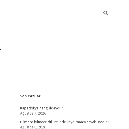
Sidebar
Son Yazılar
https://hiltonbet-giris.
Kapadokya hangi ildeydi ?
Ağustos 7, 2026
Bilmece bilmece dil üstünde kaydırmaca cevabı nedir ?
Ağustos 6, 2026