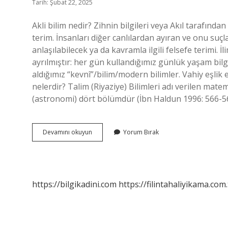
Tarih: Şubat 22, 2025
Akli bilim nedir? Zihnin bilgileri veya Akıl tarafından
terim. İnsanları diğer canlılardan ayıran ve onu suç
anlaşılabilecek ya da kavramla ilgili felsefe terimi. İ
ayrılmıştır: her gün kullandığımız günlük yaşam bilgil
aldığımız “kevnî”/bilim/modern bilimler. Vahiy eşlik e
nelerdir? Talim (Riyaziye) Bilimleri adı verilen mate
(astronomi) dört bölümdür (İbn Haldun 1996: 566-568
Akli
Devamını okuyun
Yorum Bırak
Ilim
Nelerdir
https://bilgikadini.com
https://filintahaliyikama.com.