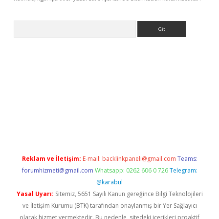
Arama
bet-giris.com/
betexper güvenilir mi
elexbetgiris.org
Reklam ve İletişim:
E-mail:
backlinkpaneli@gmail.com
Teams:
forumhizmeti@gmail.com
Whatsapp: 0262 606 0 726
Telegram:
@karabul
Yasal Uyarı:
Sitemiz, 5651 Sayılı Kanun gereğince Bilgi Teknolojileri
ve İletişim Kurumu (BTK) tarafından onaylanmış bir Yer Sağlayıcı
olarak hizmet vermektedir. Bu nedenle, sitedeki içerikleri proaktif