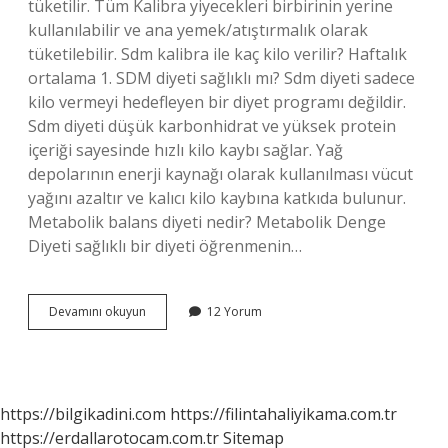
tüketilir. Tüm Kalibra yiyecekleri birbirinin yerine
kullanılabilir ve ana yemek/atıştırmalık olarak
tüketilebilir. Sdm kalibra ile kaç kilo verilir? Haftalık
ortalama 1. SDM diyeti sağlıklı mı? Sdm diyeti sadece
kilo vermeyi hedefleyen bir diyet programı değildir.
Sdm diyeti düşük karbonhidrat ve yüksek protein
içeriği sayesinde hızlı kilo kaybı sağlar. Yağ
depolarının enerji kaynağı olarak kullanılması vücut
yağını azaltır ve kalıcı kilo kaybına katkıda bulunur.
Metabolik balans diyeti nedir? Metabolik Denge
Diyeti sağlıklı bir diyeti öğrenmenin…
Kalibrasyon
Devamını okuyun
12 Yorum
Diyeti
Nedir
https://bilgikadini.com
https://filintahaliyikama.com.tr
https://erdallarotocam.com.tr
Sitemap