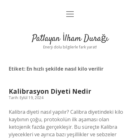
menüyü
Anasayfa
aç
Gizlilik Politikası
Patlayan İlham Durağı
Yasal Uyarı
Enerji dolu bilgilerle fark yarat!
Hakkımızda
Etiket:
En hızlı şekilde nasıl kilo verilir
Kalibrasyon Diyeti Nedir
Tarih: Eylül 19, 2024
Kalibra diyeti nasıl yapılır? Calibra diyetindeki kilo
kaybının çoğu, protokolün ilk aşaması olan
ketojenik fazda gerçekleşir. Bu süreçte Kalibra
yiyecekleri ve ayrıca bazı yeşillikler ve sebzeler