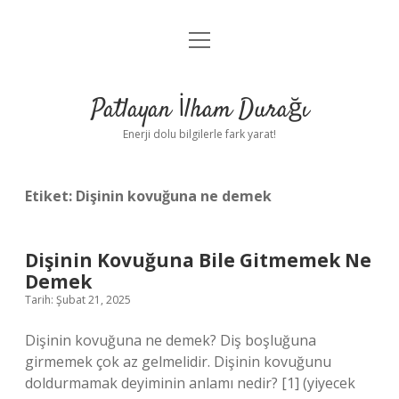
menüyü
Anasayfa
aç
Gizlilik Politikası
Patlayan İlham Durağı
Yasal Uyarı
Enerji dolu bilgilerle fark yarat!
Hakkımızda
Etiket:
Dişinin kovuğuna ne demek
Dişinin Kovuğuna Bile Gitmemek Ne
Demek
Tarih: Şubat 21, 2025
Dişinin kovuğuna ne demek? Diş boşluğuna
girmemek çok az gelmelidir. Dişinin kovuğunu
doldurmamak deyiminin anlamı nedir? [1] (yiyecek