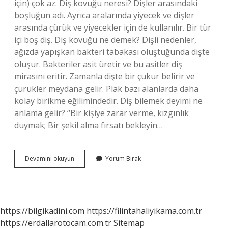
için) çok az. Diş kovuğu neresi? Dişler arasındaki
boşluğun adı. Ayrıca aralarında yiyecek ve dişler
arasında çürük ve yiyecekler için de kullanılır. Bir tür
içi boş diş. Diş kovuğu ne demek? Dişli nedenler,
ağızda yapışkan bakteri tabakası oluştuğunda dişte
oluşur. Bakteriler asit üretir ve bu asitler diş
mirasını eritir. Zamanla dişte bir çukur belirir ve
çürükler meydana gelir. Plak bazı alanlarda daha
kolay birikme eğilimindedir. Diş bilemek deyimi ne
anlama gelir? “Bir kişiye zarar verme, kızgınlık
duymak; Bir şekil alma fırsatı bekleyin…
Dişinin
Devamını okuyun
Yorum Bırak
Kovuğuna
Bile
Gitmemek
Ne
Demek
https://bilgikadini.com
https://filintahaliyikama.com.tr
https://erdallarotocam.com.tr
Sitemap