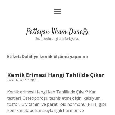
menüyü
Anasayfa
aç
Gizlilik Politikası
Patlayan İlham Durağı
Yasal Uyarı
Enerji dolu bilgilerle fark yarat!
Hakkımızda
Etiket:
Dahiliye kemik ölçümü yapar mı
Kemik Erimesi Hangi Tahlilde Çıkar
Tarih: Nisan 12, 2025
Kemik erimesi Hangi Kan Tahlilinde Çıkar? Kan
testleri: Osteoporozu teşhis etmek için, kalsiyum,
fosfor, D vitamini ve paratiroid hormonu (PTH) gibi
kemik metabolizmasıyla ilgili hormon ve