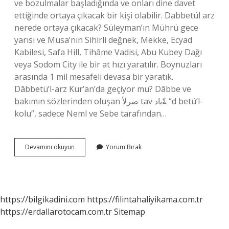
ve bozulmalar başladığında ve onları dine davet
ettiğinde ortaya çıkacak bir kişi olabilir. Dabbetül arz
nerede ortaya çıkacak? Süleyman’ın Mührü gece
yarısı ve Musa’nın Sihirli değnek, Mekke, Ecyad
Kabilesi, Safa Hill, Tihâme Vadisi, Abu Kubey Dağı
veya Sodom City ile bir at hızı yaratılır. Boynuzları
arasında 1 mil mesafeli devasa bir yaratık.
Dâbbetü’l-arz Kur’an’da geçiyor mu? Dâbbe ve
bakımın sözlerinden oluşan ضرﻷ tav ﺔّﺑاد “d betü’l-
kolu”, sadece Neml ve Sebe tarafından…
Dabbetül
Devamını okuyun
Yorum Bırak
Arz
Ne
Zaman
Çıkacak
https://bilgikadini.com
https://filintahaliyikama.com.tr
https://erdallarotocam.com.tr
Sitemap