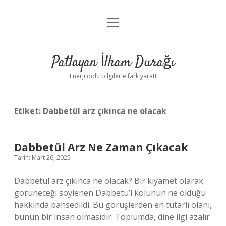
menüyü
Anasayfa
aç
Gizlilik Politikası
Patlayan İlham Durağı
Yasal Uyarı
Enerji dolu bilgilerle fark yarat!
Hakkımızda
Etiket:
Dabbetül arz çıkınca ne olacak
Dabbetül Arz Ne Zaman Çıkacak
Tarih: Mart 26, 2025
Dabbetül arz çıkınca ne olacak? Bir kıyamet olarak
görüneceği söylenen Dabbetü’l kolunun ne olduğu
hakkında bahsedildi. Bu görüşlerden en tutarlı olanı,
bunun bir insan olmasıdır. Toplumda, dine ilgi azalır