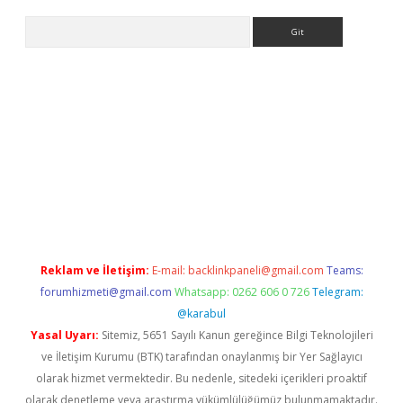
Arama
et-giris.com/
betexper güvenilir mi
elexbetgiris.org
Reklam ve İletişim:
E-mail:
backlinkpaneli@gmail.com
Teams:
forumhizmeti@gmail.com
Whatsapp: 0262 606 0 726
Telegram:
@karabul
Yasal Uyarı:
Sitemiz, 5651 Sayılı Kanun gereğince Bilgi Teknolojileri
ve İletişim Kurumu (BTK) tarafından onaylanmış bir Yer Sağlayıcı
olarak hizmet vermektedir. Bu nedenle, sitedeki içerikleri proaktif
olarak denetleme veya araştırma yükümlülüğümüz bulunmamaktadır.