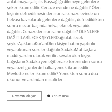
anlatılmaya çalışılır. Başsağlığı dilemeye gelenlere
şeker ikram edilir. Cenaze evinde ne dağıtılır? Ölen
kişinin defnedilmesinden sonra cenaze evinde un
helvası kavrularak gelenlere dağıtılır, defnedildikten
sonra mezar başında helva, ekmek veya pide
dağıtılır. Cenazeden sonra ne dağıtılır? ÖLENLERE
DAĞITILABİLECEK ŞEYLERDağıtılabilecek
şeylerAçıklamaKur’anÖlen kişiye hatim yaptırılır
veya okunan sureler dağıtılır.SadakaMuhtaçlara
maddi yardım olarak verilir, sevabı ölen kişiye
bağışlanır.Sadaka yemeğiCenaze töreninden sonra
veya özel günlerde halka yemek ikram edilir.
Mevlütte neler ikram edilir? Yemekten sonra dua
okunur ve ardından misafirler…
Cenazede
Devamını okuyun
Yorum Bırak
Ne
Ikram
Edilir