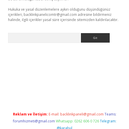
Hukuka ve yasal düzenlemelere aykırı olduğunu düşündüğünüz
içerikleri,
backlinkpanelicomtr@gmail.com
adresine bildirmeniz
halinde, ilgili içerikler yasal süre içerisinde sitemizden kaldırılacaktır.
Arama
et-giris.com/
betexper güvenilir mi
elexbetgiris.org
Reklam ve İletişim:
E-mail:
backlinkpaneli@gmail.com
Teams:
forumhizmeti@gmail.com
Whatsapp: 0262 606 0 726
Telegram:
@karabul