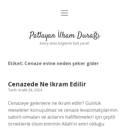
menüyü
Anasayfa
aç
Gizlilik Politikası
Patlayan İlham Durağı
Yasal Uyarı
Enerji dolu bilgilerle fark yarat!
Hakkımızda
Etiket:
Cenaze evine neden şeker gider
Cenazede Ne Ikram Edilir
Tarih: Aralık 28, 2024
Cenazeye gelenlere ne ikram edilir? Günlük
meseleler konuşulmaz ve cenaze levazımatçılarının
sabırlı olmaları ve acılarını hafifletmeleri için çeşitli
örneklerle ölüm emrinin Allah’ın emri olduğu