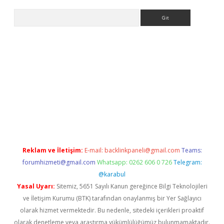
Arama
et-giris.com/
betexper güvenilir mi
elexbetgiris.org
Reklam ve İletişim:
E-mail:
backlinkpaneli@gmail.com
Teams:
forumhizmeti@gmail.com
Whatsapp: 0262 606 0 726
Telegram:
@karabul
Yasal Uyarı:
Sitemiz, 5651 Sayılı Kanun gereğince Bilgi Teknolojileri
ve İletişim Kurumu (BTK) tarafından onaylanmış bir Yer Sağlayıcı
olarak hizmet vermektedir. Bu nedenle, sitedeki içerikleri proaktif
olarak denetleme veya araştırma yükümlülüğümüz bulunmamaktadır.