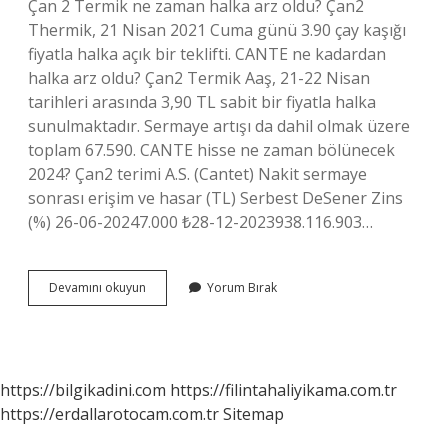
Çan 2 Termik ne zaman halka arz oldu? Çan2
Thermik, 21 Nisan 2021 Cuma günü 3.90 çay kaşığı
fiyatla halka açık bir teklifti. CANTE ne kadardan
halka arz oldu? Çan2 Termik Aaş, 21-22 Nisan
tarihleri ​​arasında 3,90 TL sabit bir fiyatla halka
sunulmaktadır. Sermaye artışı da dahil olmak üzere
toplam 67.590. CANTE hisse ne zaman bölünecek
2024? Çan2 terimi A.S. (Cantet) Nakit sermaye
sonrası erişim ve hasar (TL) Serbest DeSener Zins
(%) 26-06-20247.000 ₺28-12-2023938.116.903…
Cante
Devamını okuyun
Yorum Bırak
Kaç
Liradan
Halka
Arz
Oldu
https://bilgikadini.com
https://filintahaliyikama.com.tr
https://erdallarotocam.com.tr
Sitemap