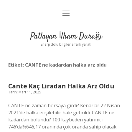
menüyü
Anasayfa
aç
Gizlilik Politikası
Patlayan İlham Durağı
Yasal Uyarı
Enerji dolu bilgilerle fark yarat!
Hakkımızda
Etiket:
CANTE ne kadardan halka arz oldu
Cante Kaç Liradan Halka Arz Oldu
Tarih: Mart 11, 2025
CANTE ne zaman borsaya girdi? Kenarlar 22 Nisan
2021’de halka erişilebilir hale getirildi. CANTE ne
kadardan bölündü? 100 kaybeden yatırımcı
746’da%646,17 oranında çok oranda sahip olacak.