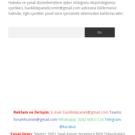
Hukuka ve yasal düzenlemelere aykırı olduğunu düşündüğünüz
içerikleri,
backlinkpanelicomtr@gmail.com
adresine bildirmeniz
halinde, ilgili içerikler yasal süre içerisinde sitemizden kaldırılacaktır.
Arama
et-giris.com/
betexper güvenilir mi
elexbetgiris.org
Reklam ve İletişim:
E-mail:
backlinkpaneli@gmail.com
Teams:
forumhizmeti@gmail.com
Whatsapp: 0262 606 0 726
Telegram:
@karabul
Yasal Uyarı:
Sitemiz, 5651 Sayılı Kanun gereğince Bilgi Teknolojileri