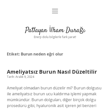
menüyü
Anasayfa
aç
Gizlilik Politikası
Patlayan İlham Durağı
Yasal Uyarı
Enerji dolu bilgilerle fark yarat!
Hakkımızda
Etiket:
Burun neden eğri olur
Ameliyatsız Burun Nasıl Düzeltilir
Tarih: Aralık 9, 2024
Ameliyat olmadan burun düzelir mi? Burun dolgusu
ile ameliyatsız burun ucu kaldırma işlemi yapmak
mümkündür. Burun dolguları, diğer birçok dolgu
prosedürü gibi, hyaluronik asit içeren jel benzeri