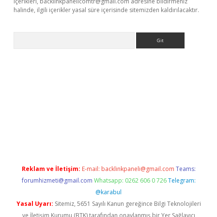
içerikleri,
backlinkpanelicomtr@gmail.com
adresine bildirmeniz
halinde, ilgili içerikler yasal süre içerisinde sitemizden kaldırılacaktır.
Arama
et-giris.com/
betexper güvenilir mi
elexbetgiris.org
Reklam ve İletişim:
E-mail:
backlinkpaneli@gmail.com
Teams:
forumhizmeti@gmail.com
Whatsapp: 0262 606 0 726
Telegram:
@karabul
Yasal Uyarı:
Sitemiz, 5651 Sayılı Kanun gereğince Bilgi Teknolojileri
ve İletişim Kurumu (BTK) tarafından onaylanmış bir Yer Sağlayıcı