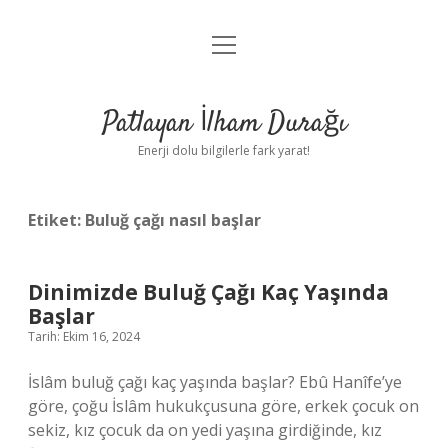
menüyü
Anasayfa
aç
Gizlilik Politikası
Patlayan İlham Durağı
Yasal Uyarı
Enerji dolu bilgilerle fark yarat!
Hakkımızda
Etiket:
Buluğ çağı nasıl başlar
Dinimizde Buluğ Çağı Kaç Yaşında
Başlar
Tarih: Ekim 16, 2024
İslâm buluğ çağı kaç yaşında başlar? Ebû Hanîfe’ye
göre, çoğu İslâm hukukçusuna göre, erkek çocuk on
sekiz, kız çocuk da on yedi yaşına girdiğinde, kız