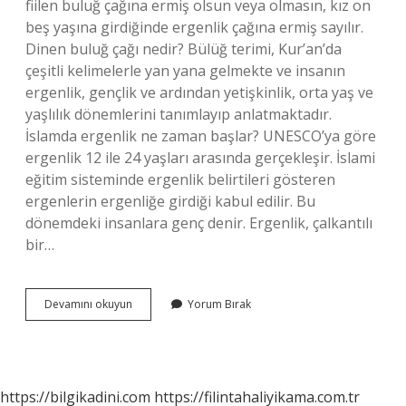
fiilen buluğ çağına ermiş olsun veya olmasın, kız on
beş yaşına girdiğinde ergenlik çağına ermiş sayılır.
Dinen buluğ çağı nedir? Bülüğ terimi, Kur’an’da
çeşitli kelimelerle yan yana gelmekte ve insanın
ergenlik, gençlik ve ardından yetişkinlik, orta yaş ve
yaşlılık dönemlerini tanımlayıp anlatmaktadır.
İslamda ergenlik ne zaman başlar? UNESCO’ya göre
ergenlik 12 ile 24 yaşları arasında gerçekleşir. İslami
eğitim sisteminde ergenlik belirtileri gösteren
ergenlerin ergenliğe girdiği kabul edilir. Bu
dönemdeki insanlara genç denir. Ergenlik, çalkantılı
bir…
Dinimizde
Devamını okuyun
Yorum Bırak
Buluğ
Çağı
Kaç
Yaşında
Başlar
https://bilgikadini.com
https://filintahaliyikama.com.tr