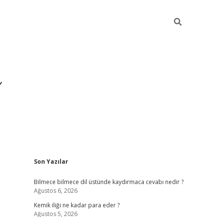
Sidebar
Son Yazılar
https://hiltonbet-giris.
Bilmece bilmece dil üstünde kaydırmaca cevabı nedir ?
Ağustos 6, 2026
Kemik iliği ne kadar para eder ?
Ağustos 5, 2026