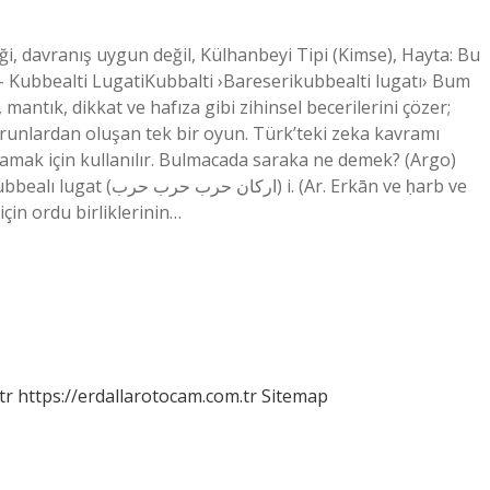
ği, davranış uygun değil, Külhanbeyi Tipi (Kimse), Hayta: Bu
Kubbealti LugatiKubbalti ›Bareserikubbealti lugatı› Bum
ntık, dikkat ve hafıza gibi zihinsel becerilerini çözer;
orunlardan oluşan tek bir oyun. Türk’teki zeka kavramı
lamak için kullanılır. Bulmacada saraka ne demek? (Argo)
. (Ar. Erkān ve ḥarb ve
çin ordu birliklerinin…
tr
https://erdallarotocam.com.tr
Sitemap