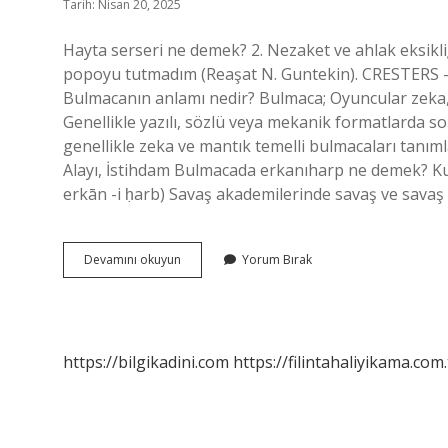
Tarih: Nisan 20, 2025
Hayta serseri ne demek? 2. Nezaket ve ahlak eksikli
popoyu tutmadım (Reaşat N. Guntekin). CRESTERS – 
Bulmacanın anlamı nedir? Bulmaca; Oyuncular zeka, ma
Genellikle yazılı, sözlü veya mekanik formatlarda s
genellikle zeka ve mantık temelli bulmacaları tanım
Alayı, İstihdam Bulmacada erkanıharp ne demek? Kubbealı lugat (ﺍﺭﻛﺎﻥ ﺣﺮﺏ ﺣﺮﺏ ﺣﺮﺏ) i
erkān -i ḥarb) Savaş akademilerinde savaş ve savaş i
Bulmacada
Devamını okuyun
Yorum Bırak
Serseri
Ne
Demek
https://bilgikadini.com
https://filintahaliyikama.com.