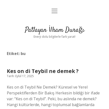
menüyü
Anasayfa
aç
Gizlilik Politikası
Patlayan İlham Durağı
Yasal Uyarı
Enerji dolu bilgilerle fark yarat!
Hakkımızda
Etiket:
bu
Kes on di Teybil ne demek ?
Tarih: Eylül 17, 2025
Kes on di Teybil Ne Demek? Küresel ve Yerel
Perspektiflerden Bir Bakış Herkesin bildiği bir ifade
var: “Kes on di Teybil”. Peki, bu aslında ne demek?
Hangi kültürlerde, hangi toplumsal bağlamlarda