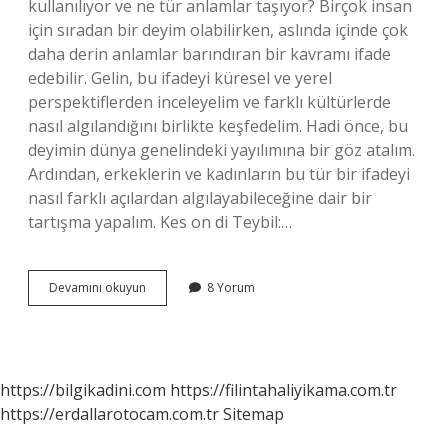
kullanılıyor ve ne tür anlamlar taşıyor? Birçok insan
için sıradan bir deyim olabilirken, aslında içinde çok
daha derin anlamlar barındıran bir kavramı ifade
edebilir. Gelin, bu ifadeyi küresel ve yerel
perspektiflerden inceleyelim ve farklı kültürlerde
nasıl algılandığını birlikte keşfedelim. Hadi önce, bu
deyimin dünya genelindeki yayılımına bir göz atalım.
Ardından, erkeklerin ve kadınların bu tür bir ifadeyi
nasıl farklı açılardan algılayabileceğine dair bir
tartışma yapalım. Kes on di Teybil:…
Kes
Devamını okuyun
8 Yorum
on
di
Teybil
ne
demek
https://bilgikadini.com
https://filintahaliyikama.com.tr
?
https://erdallarotocam.com.tr
Sitemap