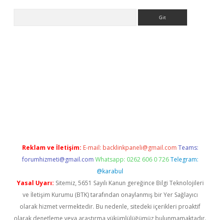
Arama
et-giris.com/
betexper güvenilir mi
elexbetgiris.org
Reklam ve İletişim:
E-mail:
backlinkpaneli@gmail.com
Teams:
forumhizmeti@gmail.com
Whatsapp: 0262 606 0 726
Telegram:
@karabul
Yasal Uyarı:
Sitemiz, 5651 Sayılı Kanun gereğince Bilgi Teknolojileri
ve İletişim Kurumu (BTK) tarafından onaylanmış bir Yer Sağlayıcı
olarak hizmet vermektedir. Bu nedenle, sitedeki içerikleri proaktif
olarak denetleme veya araştırma yükümlülüğümüz bulunmamaktadır.