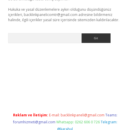
Hukuka ve yasal düzenlemelere aykırı olduğunu düşündüğünüz
içerikleri,
backlinkpanelicomtr@gmail.com
adresine bildirmeniz
halinde, ilgili içerikler yasal süre içerisinde sitemizden kaldırılacaktır.
Arama
et-giris.com/
betexper güvenilir mi
elexbetgiris.org
Reklam ve İletişim:
E-mail:
backlinkpaneli@gmail.com
Teams:
forumhizmeti@gmail.com
Whatsapp: 0262 606 0 726
Telegram:
@karabul