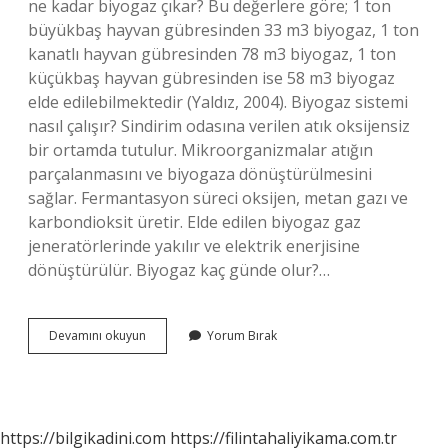
ne kadar biyogaz çıkar? Bu değerlere göre; 1 ton
büyükbaş hayvan gübresinden 33 m3 biyogaz, 1 ton
kanatlı hayvan gübresinden 78 m3 biyogaz, 1 ton
küçükbaş hayvan gübresinden ise 58 m3 biyogaz
elde edilebilmektedir (Yaldız, 2004). Biyogaz sistemi
nasıl çalışır? Sindirim odasına verilen atık oksijensiz
bir ortamda tutulur. Mikroorganizmalar atığın
parçalanmasını ve biyogaza dönüştürülmesini
sağlar. Fermantasyon süreci oksijen, metan gazı ve
karbondioksit üretir. Elde edilen biyogaz gaz
jeneratörlerinde yakılır ve elektrik enerjisine
dönüştürülür. Biyogaz kaç günde olur?…
Biyogaz
Devamını okuyun
Yorum Bırak
Nasıl
Yapılıyor
https://bilgikadini.com
https://filintahaliyikama.com.tr