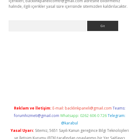
içerikleri,
backlinkpanelicomtr@gmail.com
adresine bildirmeniz
halinde, ilgili içerikler yasal süre içerisinde sitemizden kaldırılacaktır.
Arama
t-giris.com/
betexper güvenilir mi
elexbetgiris.org
Reklam ve İletişim:
E-mail:
backlinkpaneli@gmail.com
Teams:
forumhizmeti@gmail.com
Whatsapp: 0262 606 0 726
Telegram:
@karabul
Yasal Uyarı:
Sitemiz, 5651 Sayılı Kanun gereğince Bilgi Teknolojileri
ve İletişim Kurumu (BTK) tarafından onaylanmış bir Yer Sağlayıcı