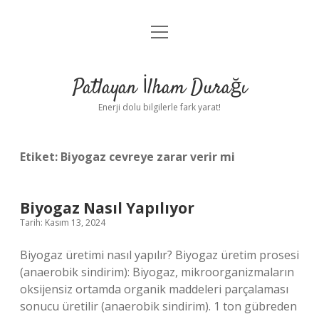
menüyü
Anasayfa
aç
Gizlilik Politikası
Patlayan İlham Durağı
Yasal Uyarı
Enerji dolu bilgilerle fark yarat!
Hakkımızda
Etiket:
Biyogaz cevreye zarar verir mi
Biyogaz Nasıl Yapılıyor
Tarih: Kasım 13, 2024
Biyogaz üretimi nasıl yapılır? Biyogaz üretim prosesi
(anaerobik sindirim): Biyogaz, mikroorganizmaların
oksijensiz ortamda organik maddeleri parçalaması
sonucu üretilir (anaerobik sindirim). 1 ton gübreden