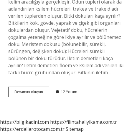
kelim aracılığıyla gerçekleşir. Odun tüpleri olarak da
adlandırılan ksilem hücreleri, trakea ve trakeid adı
verilen tüplerden oluşur. Bitki dokuları kaça ayrılır?
Bitkilerin kök, gövde, yaprak ve çiçek gibi organları
dokulardan oluşur. Vejetatif doku, hücrelerin
çoğalma yeteneğine göre ikiye ayrılır ve bölünemez
doku. Meristem dokusu (bölünebilir, sürekli,
sürüngen, değişken doku): Hücreleri sürekli
bölünen bir doku türüdür. Iletim demetleri kaça
ayrılır? İletim demetleri floem ve ksilem adı verilen iki
farklı hücre grubundan oluşur. Bitkinin iletim…
Bitkilerde
Devamını okuyun
12 Yorum
Iletim
Doku
Kaça
Ayrılır
https://bilgikadini.com
https://filintahaliyikama.com.tr
https://erdallarotocam.com.tr
Sitemap