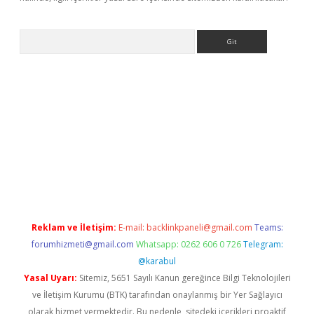
Arama
et-giris.com/
betexper güvenilir mi
elexbetgiris.org
Reklam ve İletişim:
E-mail:
backlinkpaneli@gmail.com
Teams:
forumhizmeti@gmail.com
Whatsapp: 0262 606 0 726
Telegram:
@karabul
Yasal Uyarı:
Sitemiz, 5651 Sayılı Kanun gereğince Bilgi Teknolojileri
ve İletişim Kurumu (BTK) tarafından onaylanmış bir Yer Sağlayıcı
olarak hizmet vermektedir. Bu nedenle, sitedeki içerikleri proaktif