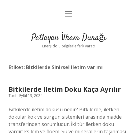
menüyü
Anasayfa
aç
Gizlilik Politikası
Patlayan İlham Durağı
Yasal Uyarı
Enerji dolu bilgilerle fark yarat!
Hakkımızda
Etiket:
Bitkilerde Sinirsel iletim var mı
Bitkilerde Iletim Doku Kaça Ayrılır
Tarih: Eylül 13, 2024
Bitkilerde iletim dokusu nedir? Bitkilerde, iletken
dokular kök ve sürgün sistemleri arasında madde
transferinden sorumludur. İki tür iletken doku
vardır: ksilem ve floem. Su ve minerallerin taşınması