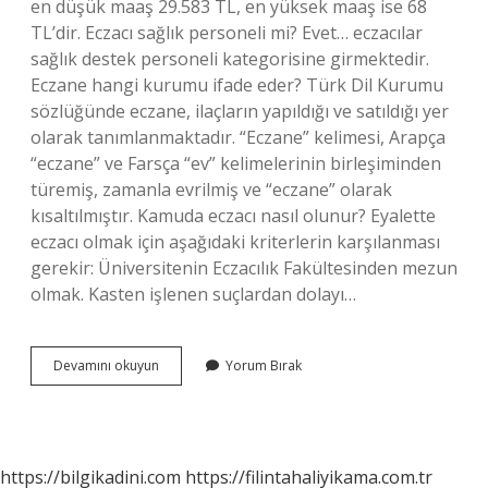
en düşük maaş 29.583 TL, en yüksek maaş ise 68
TL’dir. Eczacı sağlık personeli mi? Evet… eczacılar
sağlık destek personeli kategorisine girmektedir.
Eczane hangi kurumu ifade eder? Türk Dil Kurumu
sözlüğünde eczane, ilaçların yapıldığı ve satıldığı yer
olarak tanımlanmaktadır. “Eczane” kelimesi, Arapça
“eczane” ve Farsça “ev” kelimelerinin birleşiminden
türemiş, zamanla evrilmiş ve “eczane” olarak
kısaltılmıştır. Kamuda eczacı nasıl olunur? Eyalette
eczacı olmak için aşağıdaki kriterlerin karşılanması
gerekir: Üniversitenin Eczacılık Fakültesinden mezun
olmak. Kasten işlenen suçlardan dolayı…
Eczacı
Devamını okuyun
Yorum Bırak
Kamu
Görevlisi
Mi
https://bilgikadini.com
https://filintahaliyikama.com.tr