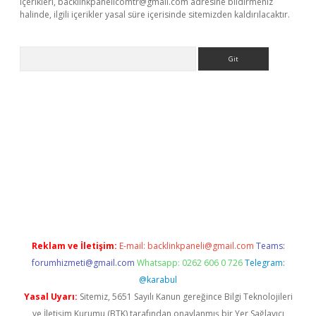
içerikleri,
backlinkpanelicomtr@gmail.com
adresine bildirmeniz
halinde, ilgili içerikler yasal süre içerisinde sitemizden kaldırılacaktır.
Arama
t-giris.com/
betexper güvenilir mi
elexbetgiris.org
Reklam ve İletişim:
E-mail:
backlinkpaneli@gmail.com
Teams:
forumhizmeti@gmail.com
Whatsapp: 0262 606 0 726
Telegram:
@karabul
Yasal Uyarı:
Sitemiz, 5651 Sayılı Kanun gereğince Bilgi Teknolojileri
ve İletişim Kurumu (BTK) tarafından onaylanmış bir Yer Sağlayıcı