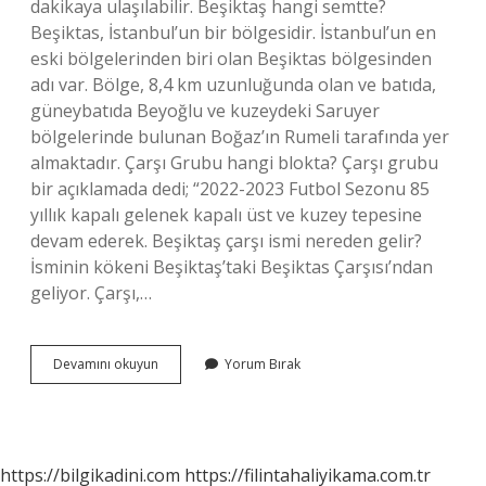
dakikaya ulaşılabilir. Beşiktaş hangi semtte?
Beşiktas, İstanbul’un bir bölgesidir. İstanbul’un en
eski bölgelerinden biri olan Beşiktas bölgesinden
adı var. Bölge, 8,4 km uzunluğunda olan ve batıda,
güneybatıda Beyoğlu ve kuzeydeki Saruyer
bölgelerinde bulunan Boğaz’ın Rumeli tarafında yer
almaktadır. Çarşı Grubu hangi blokta? Çarşı grubu
bir açıklamada dedi; “2022-2023 Futbol Sezonu 85
yıllık kapalı gelenek kapalı üst ve kuzey tepesine
devam ederek. Beşiktaş çarşı ismi nereden gelir?
İsminin kökeni Beşiktaş’taki Beşiktas Çarşısı’ndan
geliyor. Çarşı,…
Beşiktaş
Devamını okuyun
Yorum Bırak
Çarşı
Hangi
Semtte
https://bilgikadini.com
https://filintahaliyikama.com.tr