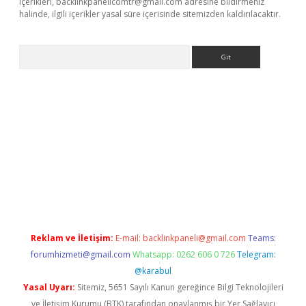
içerikleri,
backlinkpanelicomtr@gmail.com
adresine bildirmeniz
halinde, ilgili içerikler yasal süre içerisinde sitemizden kaldırılacaktır.
Arama
et-giris.com/
betexper güvenilir mi
elexbetgiris.org
Reklam ve İletişim:
E-mail:
backlinkpaneli@gmail.com
Teams:
forumhizmeti@gmail.com
Whatsapp: 0262 606 0 726
Telegram:
@karabul
Yasal Uyarı:
Sitemiz, 5651 Sayılı Kanun gereğince Bilgi Teknolojileri
ve İletişim Kurumu (BTK) tarafından onaylanmış bir Yer Sağlayıcı