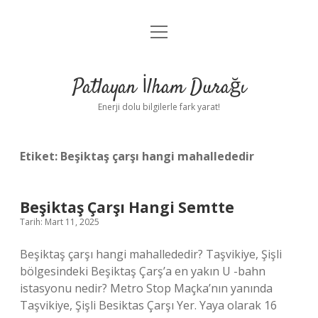
menüyü
Anasayfa
aç
Gizlilik Politikası
Patlayan İlham Durağı
Yasal Uyarı
Enerji dolu bilgilerle fark yarat!
Hakkımızda
Etiket:
Beşiktaş çarşı hangi mahallededir
Beşiktaş Çarşı Hangi Semtte
Tarih: Mart 11, 2025
Beşiktaş çarşı hangi mahallededir? Taşvikiye, Şişli
bölgesindeki Beşiktaş Çarş’a en yakın U -bahn
istasyonu nedir? Metro Stop Maçka’nın yanında
Taşvikiye, Şişli Besiktas Çarşı Yer. Yaya olarak 16